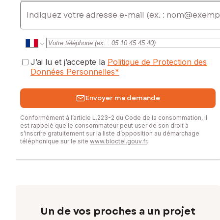
E-mail
Contactez votre conseiller SAFTI : Régis PFLEGER, Tél. :
0677009073, E-mail : regis.pfleger@safti.fr - EI - Agent
commercial immatriculé au RSAC de Belfort sous le numéro
523759405
J’ai lu et j’accepte la
Politique de Protection des
Données Personnelles
*
Envoyer ma demande
Conformément à l’article L.223-2 du Code de la consommation, il
est rappelé que le consommateur peut user de son droit à
s’inscrire gratuitement sur la liste d’opposition au démarchage
téléphonique sur le site
www.bloctel.gouv.fr
.
Un de vos proches a un projet