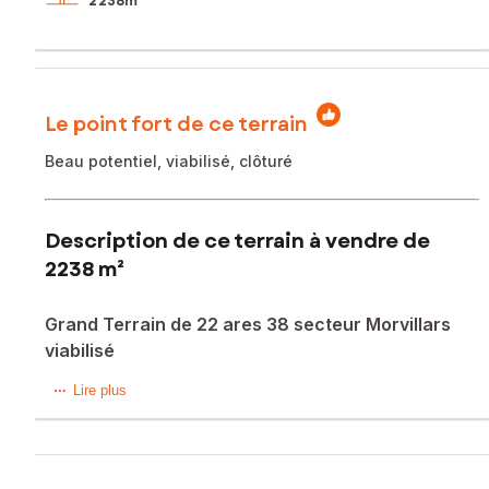
2 238m²
Le point fort de ce terrain
Beau potentiel, viabilisé, clôturé
Description de ce terrain à vendre de
2238 m²
Grand Terrain de 22 ares 38 secteur Morvillars
viabilisé
Situé à proximité de Morvillars, ce terrain de 2238 m² offre
Lire plus
un cadre de vie paisible, idéal pour les amoureux de la
nature. Bénéficiant d'un environnement calme et verdoyant,
ce terrain constructible est viabilisé et partiellement clôturé,
offrant ainsi une intimité appréciable. Sa proximité avec la