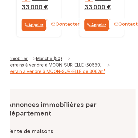
33 000 €
33 000 €
Contacter
Contact
Appeler
Appeler
WhatsApp
>
>
Immobilier
Manche (50)
>
Terrains à vendre à MOON-SUR-ELLE (50680)
Terrain à vendre à MOON-SUR-ELLE de 3062m²
Annonces immobilières par
département
Vente de maisons