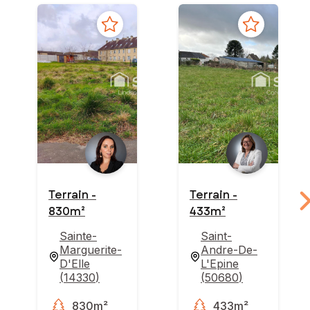
Terrain -
Terrain -
830m²
433m²
Sainte-
Saint-
Marguerite-
Andre-De-
D'Elle
L'Epine
(
14330
)
(
50680
)
830m²
433m²