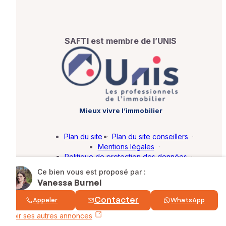
SAFTI est membre de l’UNIS
Mieux vivre l’immobilier
Plan du site
·
Plan du site conseillers
·
Mentions légales
·
Politique de protection des données
·
Barème d'honoraires
·
Paramétrer mes cookies
Ce bien vous est proposé par :
Vanessa Burnel
© SAFTI 2026. Tous droits réservés.
Contacter
Appeler
WhatsApp
Voir ses autres annonces