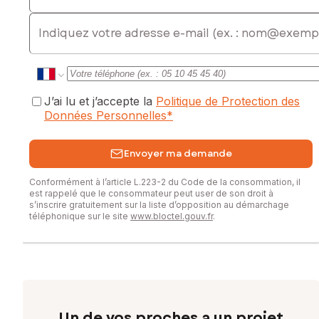
0756152158, E-mail : vanessa.burnel@safti.fr - EI - Agent
E-mail
commercial immatriculé au RSAC de CAEN sous le numéro
100059807
J’ai lu et j’accepte la
Politique de Protection des
Données Personnelles
*
Envoyer ma demande
Conformément à l’article L.223-2 du Code de la consommation, il
est rappelé que le consommateur peut user de son droit à
s’inscrire gratuitement sur la liste d’opposition au démarchage
téléphonique sur le site
www.bloctel.gouv.fr
.
Un de vos proches a un projet