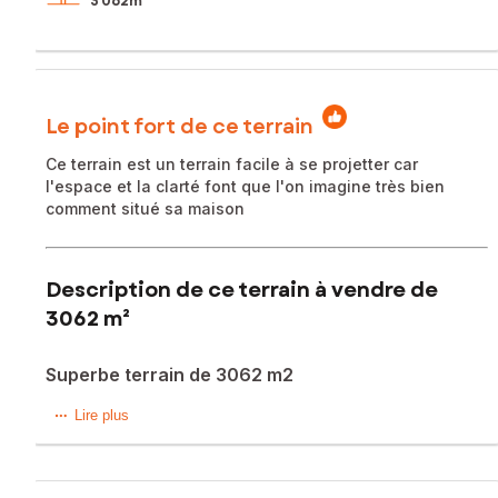
3 062m²
Le point fort de ce terrain
Ce terrain est un terrain facile à se projetter car
l'espace et la clarté font que l'on imagine très bien
comment situé sa maison
Description de ce terrain à vendre de
3062 m²
Superbe terrain de 3062 m2
Terrain à bâtir de 1 050 m² à Moon-sur-Elle
Lire plus
À découvrir sur la commune de Moon-sur-Elle, beau terrain
constructible hors lotissement , d'une superficie d'environ 1