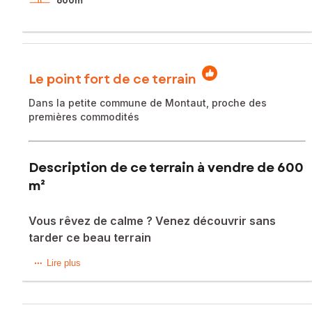
600m²
Le point fort de ce terrain
Dans la petite commune de Montaut, proche des
premières commodités
Description de ce terrain à vendre de 600
m²
Vous rêvez de calme ? Venez découvrir sans
tarder ce beau terrain
Situé au pied des Pyrénées, à 10mn de Nay et 2mn de
Lire plus
Betharram, dans un petit quartier calme, ce terrain offre un
cadre exceptionnel, entre verdure, air pur et tranquillité.