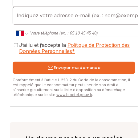
Contactez votre conseiller SAFTI : Alexandre BIBÉ, Tél. :
0778431166, E-mail : alexandre.bibe@safti.fr - EI - Agent
E-mail
commercial immatriculé au RSAC de PAU sous le numéro
794603530
J’ai lu et j’accepte la
Politique de Protection des
Données Personnelles
*
Envoyer ma demande
Conformément à l’article L.223-2 du Code de la consommation, il
est rappelé que le consommateur peut user de son droit à
s’inscrire gratuitement sur la liste d’opposition au démarchage
téléphonique sur le site
www.bloctel.gouv.fr
.