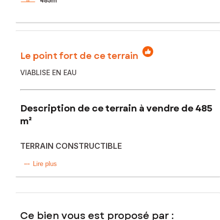
485m²
Le point fort de ce terrain
VIABLISE EN EAU
Description de ce terrain à vendre de 485
m²
TERRAIN CONSTRUCTIBLE
Situé dans la charmante commune de Mingoval (62690), ce
Lire plus
terrain de 485 m² offre un cadre idéal pour la construction
de votre future résidence. Avec sa superficie généreuse, il
présente un potentiel de développement intéressant.
Bénéficiant d'une viabilisation en eau ainsi que d'une
Ce bien vous est proposé par :
superficie de 485 m² et d'une façade de 16 mètres, ce