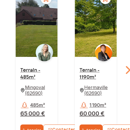
Terrain -
Terrain -
485m²
1 190m²
Mingoval
Hermaville
(
62690
)
(
62690
)
485m²
1 190m²
65 000 €
60 000 €
Contacter
Contact