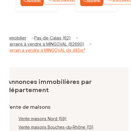
Appeler
Appeler
WhatsApp
>
>
Immobilier
Pas-de-Calais (62)
>
Terrains à vendre à MINGOVAL (62690)
Terrain à vendre à MINGOVAL de 485m²
Annonces immobilières par
département
Vente de maisons
Vente maisons Nord (59)
Vente maisons Bouches-du-Rhône (13)