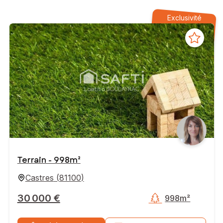
Exclusivité
Terrain - 998m²
Castres
(
81100
)
30 000 €
998m²