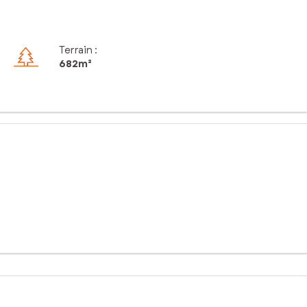
Terrain :
682m²
re projet de construction ou de garage, local.
rofitant d’un environnement agréable et dynamique.