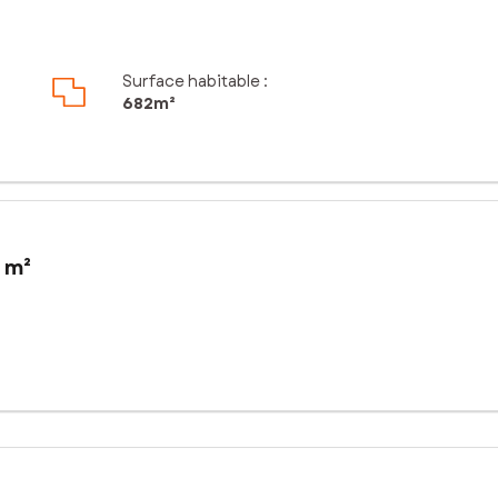
Surface habitable :
682m²
 m²
n constructible de 610 m² offre un cadre idéal pour concrétiser vot
té immédiate des écoles, crèche, pharmacie et commerces, tout en p