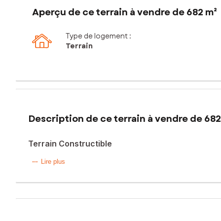
Aperçu de ce terrain à vendre de 682 m²
Type de logement :
Terrain
Description de ce terrain à vendre de 682
Terrain Constructible
À vendre à Mazamet
Lire plus
Situé dans un secteur recherché de Mazamet, ce beau terrai
Vous bénéficierez d’un emplacement privilégié, à proximi