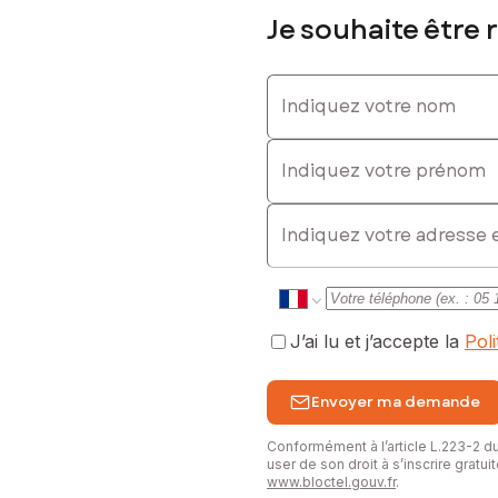
Je souhaite être 
Indiquez votre nom
z-moi dès maintenant. Votre conseiller immobilier SAFTI à votre éc
Indiquez votre prénom
sé sont disponibles sur le site Géorisques : www.georisques.gouv.fr
E-mail
85422, E-mail : eric.fabre@safti.fr - EI - Agent commercial immatri
J’ai lu et j’accepte la
Pol
Envoyer ma demande
Conformément à l’article L.223-2 
user de son droit à s’inscrire gratu
www.bloctel.gouv.fr
.