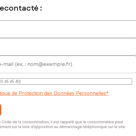
recontacté :
oute pour vous accompagner dans votre projet.
culé au RSAC de Castres sous le numéro 509 570 636
itique de Protection des Données Personnelles
*
du Code de la consommation, il est rappelé que le consommateur peut
itement sur la liste d’opposition au démarchage téléphonique sur le site