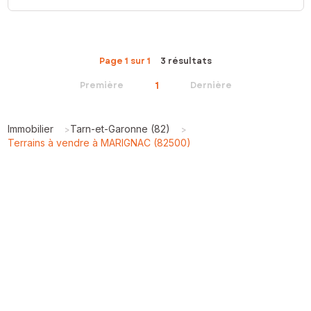
Page 1 sur 1
3 résultats
1
Première
Dernière
Immobilier
Tarn-et-Garonne (82)
>
>
Terrains à vendre à MARIGNAC (82500)