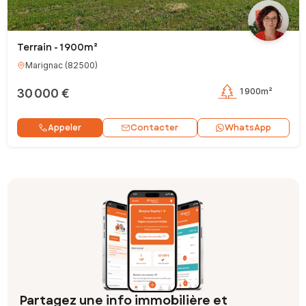
Terrain - 1 900m²
Marignac
(
82500
)
30 000 €
1 900m²
Contacter
Appeler
WhatsApp
Partagez une info immobilière et