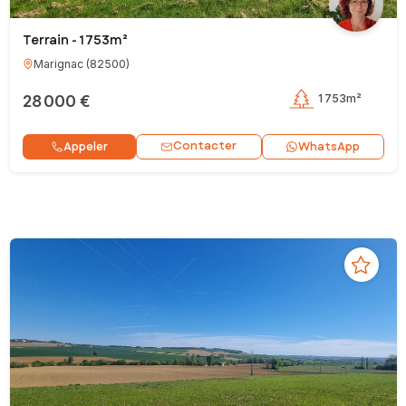
Terrain - 1 753m²
Marignac
(
82500
)
28 000 €
1 753m²
Contacter
Appeler
WhatsApp