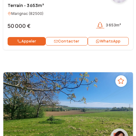
Terrain - 3 653m²
Marignac
(
82500
)
50 000 €
3 653m²
Contacter
Appeler
WhatsApp