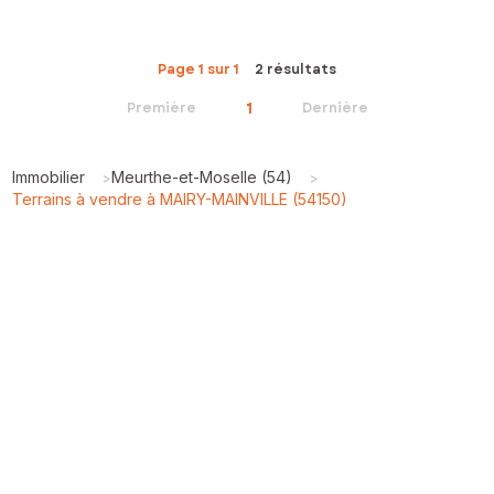
Page 1 sur 1
2 résultats
1
Première
Dernière
Immobilier
Meurthe-et-Moselle (54)
>
>
Terrains à vendre à MAIRY-MAINVILLE (54150)