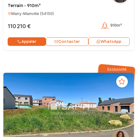
Terrain - 910m²
Mairy-Mainville
(
54150
)
110 210 €
910m²
Contacter
Appeler
WhatsApp
Exclusivité