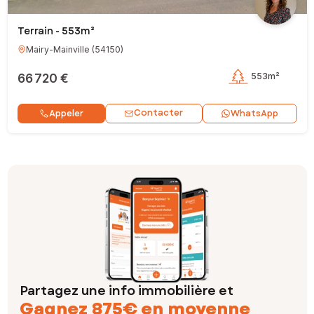
Terrain - 553m²
Mairy-Mainville
(
54150
)
66 720 €
553m²
Contacter
Appeler
WhatsApp
Partagez une info immobilière et
Gagnez 875€ en moyenne