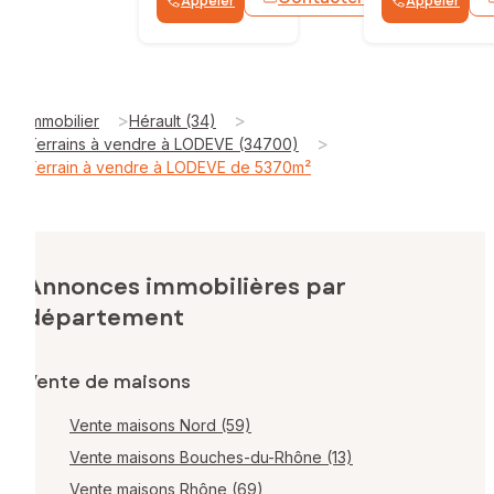
Appeler
Appeler
WhatsApp
>
>
Immobilier
Hérault (34)
>
Terrains à vendre à LODEVE (34700)
Terrain à vendre à LODEVE de 5370m²
Annonces immobilières par
département
Vente de maisons
Vente maisons Nord (59)
Vente maisons Bouches-du-Rhône (13)
Vente maisons Rhône (69)