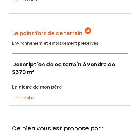
5 370m²
Le point fort de ce terrain
Environnement et emplacement préservés
Description de ce terrain à vendre de
5370 m²
La gloire de mon père
Situé sur les hauteurs de Lodève, dans un environnement
Lire plus
reculé mais pas isolé, terrain agricole de 5 370m2
agrémenté d'un mazet aménagé de 12 m2 (pas de
raccordement aux réseaux), complété d'une terrasse, un
jardin paysager et des dépendances (poulailler/clapier,
Ce bien vous est proposé par :
atelier), pour un pied à terre clé en main en pleine nature