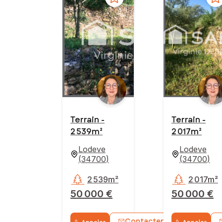
Terrain -
Terrain -
2 539m²
2 017m²
Lodeve
Lodeve
(
34700
)
(
34700
)
2 539m²
2 017m²
50 000 €
50 000 €
Contacter