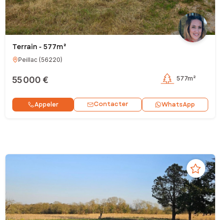
Terrain - 577m²
Peillac
(
56220
)
55 000 €
577m²
Contacter
Appeler
WhatsApp