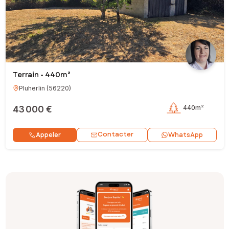
Terrain - 440m²
Pluherlin
(
56220
)
43 000 €
440m²
Contacter
Appeler
WhatsApp