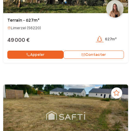
Terrain - 627m²
Limerzel
(
56220
)
49 000 €
627m²
Contacter
Appeler