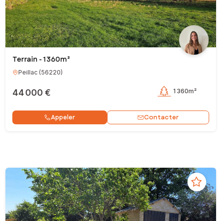
Terrain - 1 360m²
Peillac
(
56220
)
44 000 €
1 360m²
Contacter
Appeler