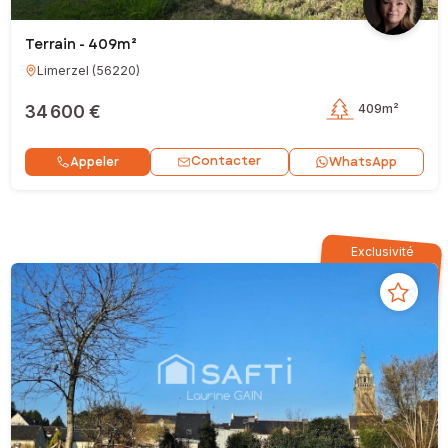
Terrain - 409m²
Limerzel
(
56220
)
34 600 €
409m²
Contacter
Appeler
WhatsApp
Exclusivité