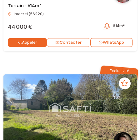
Terrain - 614m²
Limerzel
(
56220
)
44 000 €
614m²
Contacter
Appeler
WhatsApp
Exclusivité