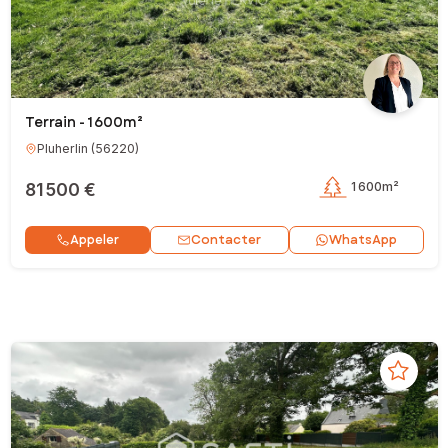
Terrain - 1 600m²
Pluherlin
(
56220
)
81 500 €
1 600m²
Contacter
Appeler
WhatsApp