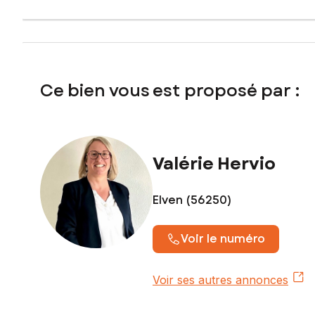
Au sein de ruelles pavées et pleines de charme, entre maison
vivre.
Labellisé "Village Fleuri 4 Fleurs", il bénéficie d'un fleu
Ce bien vous est proposé par :
Ce terrain profite d'un environnement calme, verdoyant et ins
Pour plus d'informations ou organiser une visite, merci de 
Les informations sur les risques auxquels ce bien est expo
Valérie Hervio
Prix de vente : 77 000 €
Honoraires charge vendeur
Elven (56250)
Contactez votre conseiller SAFTI : Valérie HERVIO, Tél. : 
Voir le numéro
Voir ses autres annonces