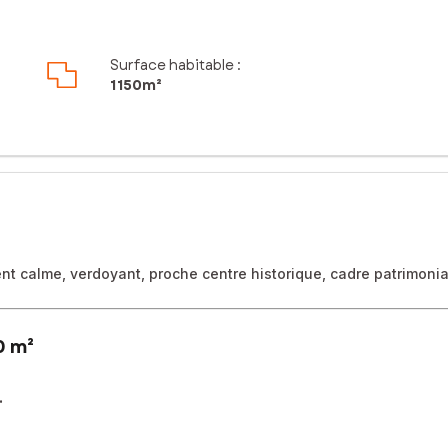
Surface habitable :
1 150m²
nt calme, verdoyant, proche centre historique, cadre patrimonia
0 m²
.
 du village Rochefort-en-terre, classé parmi les plus Beaux Villages 