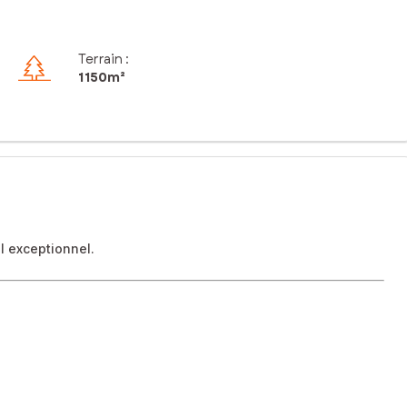
Terrain :
1 150m²
l exceptionnel.
de France offrant, un cadre de vie rare et privilégié.