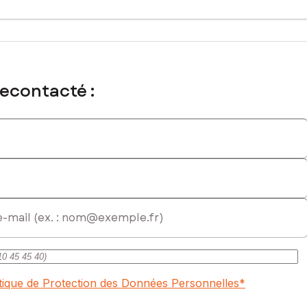
artisans, le village séduit par son authenticité et son art de
recontacté :
ir, bois et ardoise.
l immatriculé au RSAC de Vannes sous le numéro 100389907
itique de Protection des Données Personnelles
*