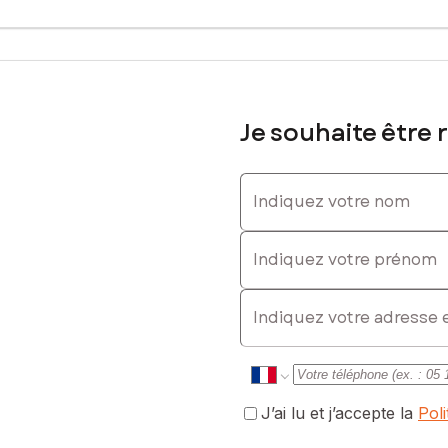
s à pans de bois, château emblématique, galeries d'art et ateliers d'
rissement exceptionnel et d'une atmosphère chaleureuse toute l'année.
Je souhaite être 
pirant, au cœur d'un haut lieu de l'artisanat d'art Breton : verre, cu
me contacter.
Indiquez votre nom
sé sont disponibles sur le site Géorisques : www.georisques.gouv.fr
Indiquez votre prénom
E-mail
0663148392, E-mail : valerie.hervio@safti.fr - EI - Agent commercia
J’ai lu et j’accepte la
Pol