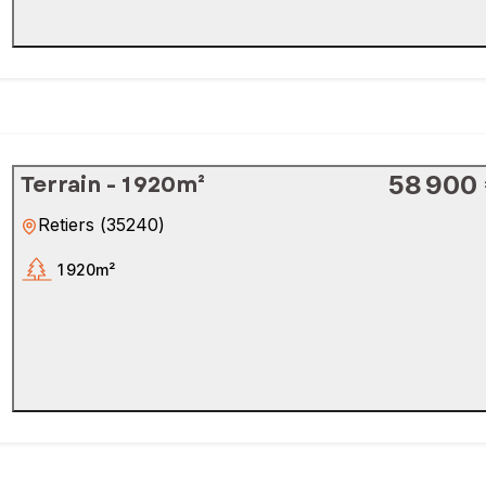
Terrain - 1 920m²
58 900
Retiers
(
35240
)
1 920m²