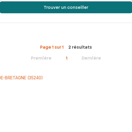
Trouver un conseiller
Page 1 sur 1
2 résultats
Première
1
Dernière
L-DE-BRETAGNE (35240)