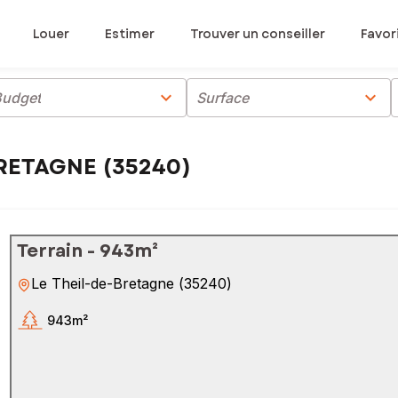
Louer
Estimer
Trouver un conseiller
Favor
chevron_right
chevron_right
Budget
Surface
-BRETAGNE (35240)
Terrain - 943m²
Le Theil-de-Bretagne
(
35240
)
943m²