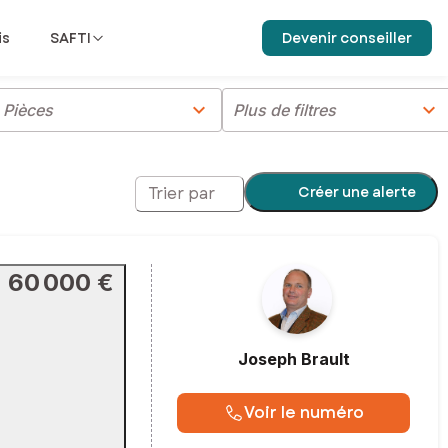
is
SAFTI
Devenir conseiller
chevron_right
chevron_right
Pièces
Plus de filtres
Créer une alerte
Trier par
60 000 €
Joseph
Brault
Voir le numéro