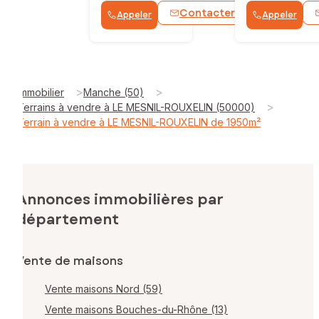
Contacter
Appeler
Appeler
WhatsApp
>
>
Immobilier
Manche (50)
>
Terrains à vendre à LE MESNIL-ROUXELIN (50000)
Terrain à vendre à LE MESNIL-ROUXELIN de 1950m²
Annonces immobilières par
département
Vente de maisons
Vente maisons Nord (59)
Vente maisons Bouches-du-Rhône (13)