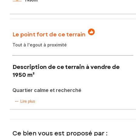
1 950m²
Le point fort de ce terrain
Tout à l'egout à proximité
Description de ce terrain à vendre de
1950 m²
Quartier calme et recherché
**Belle opportunité de construction aux portes de Saint-
Lire plus
Lô**
Situé sur la commune du Mesnil-Rouxelin, ce terrain plat
bénéficie d'un emplacement privilégié dans un secteur
Ce bien vous est proposé par :
calme et agréable, à seulement quelques minutes de Saint-