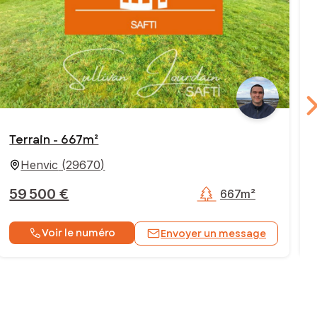
Terrain - 667m²
Henvic
(
29670
)
59 500 €
667m²
Voir le numéro
Envoyer un message