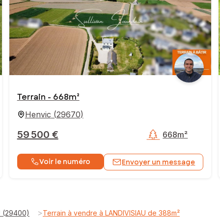
Terrain - 668m²
Henvic
(
29670
)
59 500 €
668m²
Voir le numéro
Envoyer un message
>
U (29400)
Terrain à vendre à LANDIVISIAU de 388m²