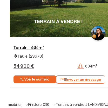
Terrain - 634m²
Taule
(
29670
)
54 900 €
634m²
Voir le numéro
Envoyer un message
>
>
Immobilier
Finistère (29)
Terrains à vendre à LANDIVISIA