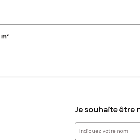
 m²
s un nouveau lotissement comprenant 35 lots.
z, de le piscine municipale, des écoles et commerces.
sement).
Je souhaite être 
sé sont disponibles sur le site Géorisques : www.georisques.gouv.fr
Indiquez votre nom
 63 69 46 08, E-mail : olivier.bouin@safti.fr - EI - Agent commerci