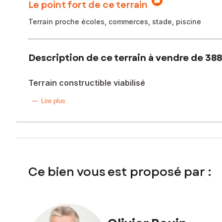
Le point fort de ce terrain
Terrain proche écoles, commerces, stade, piscine
Description de ce terrain à vendre de 388
Terrain constructible viabilisé
A Landivisiau terrain constructible de 388 m² (Lot 20) dan
Lire plus
Lotissement très bien placé proche du stade de Tiez Neve
Toutes ses commodités peuvent se faire à pieds.
Terrain vendu viabilisé (eau, électricité, télécoms, assainis
Libre de constructeur.
Ce bien vous est proposé par :
Les informations sur les risques auxquels ce bien est expo
Prix de vente : 58 000 €
Honoraires charge vendeur
Contactez votre conseiller SAFTI : Olivier BOUIN, Tél. : 06