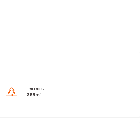
Terrain :
388m²