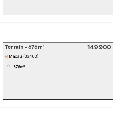
Terrain - 676m²
149 900
Macau
(
33460
)
676m²