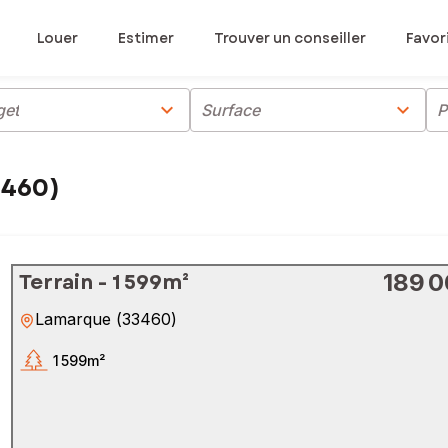
Louer
Estimer
Trouver un conseiller
Favor
chevron_right
chevron_right
get
Surface
P
3460)
Terrain - 1 599m²
189 0
Lamarque
(
33460
)
1 599m²