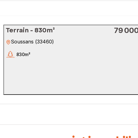
Terrain - 830m²
79 000
Soussans
(
33460
)
830m²