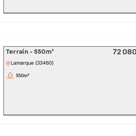
Terrain - 550m²
72 08
Lamarque
(
33460
)
550m²