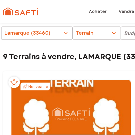
Acheter
Vendre
Lamarque (33460)
chevron_right
Terrain
chevron_right
Bud
9 Terrains à vendre, LAMARQUE (3
Nouveauté