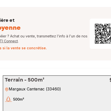
ière et
oyenne
ier ? Achat ou vente, transmettez l'info à l'un de nos
FTI Connect
.
si la vente se concrétise.
Terrain - 500m²
Margaux Cantenac
(
33460
)
500m²