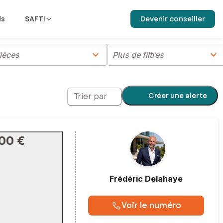
is
SAFTI
Devenir conseiller
chevron_right
chevron_right
ièces
Plus de filtres
Créer une alerte
Trier par
00 €
Frédéric
Delahaye
Voir le numéro