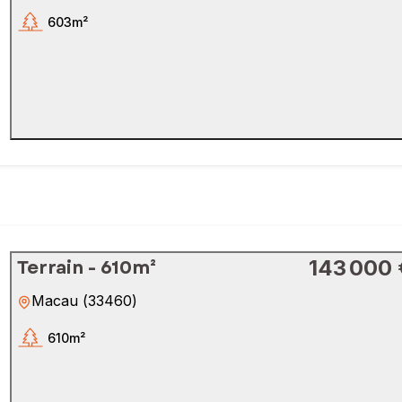
603m²
Terrain - 610m²
143 000 
Macau
(
33460
)
610m²