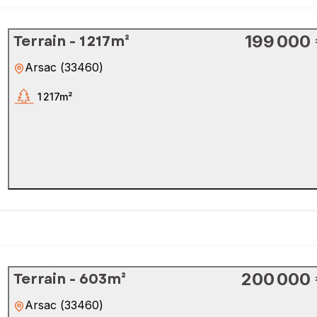
Terrain - 1 217m²
199 000
Arsac
(
33460
)
1 217m²
Terrain - 603m²
200 000
Arsac
(
33460
)