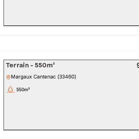
Terrain - 550m²
Margaux Cantenac
(
33460
)
550m²