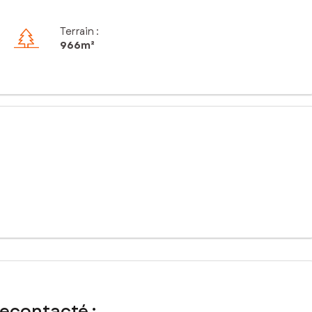
Terrain :
966m²
 mesure. La commune de Laiz bénéficie d'un environnement
s et les transports en commun, ce terrain offre un excellent
ainsi une grande liberté dans la conception de votre future
rofitez de cette opportunité rare pour concrétiser vos rêves et
recontacté :