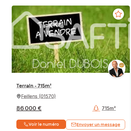
Terrain - 715m²
Feillens
(
01570
)
86 000 €
715m²
Voir le numéro
Envoyer un message