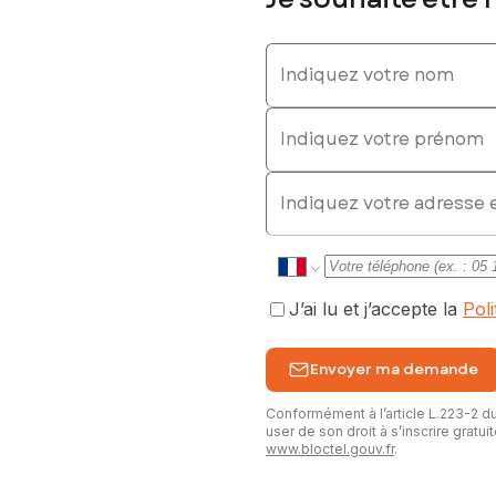
sé sont disponibles sur le site Géorisques : www.georisques.gouv.fr
Indiquez votre nom
Indiquez votre prénom
0786602460, E-mail : daniel.dubois@safti.fr - EI - Agent commerci
E-mail
J’ai lu et j’accepte la
Pol
Envoyer ma demande
Conformément à l’article L.223-2 
user de son droit à s’inscrire gratu
www.bloctel.gouv.fr
.