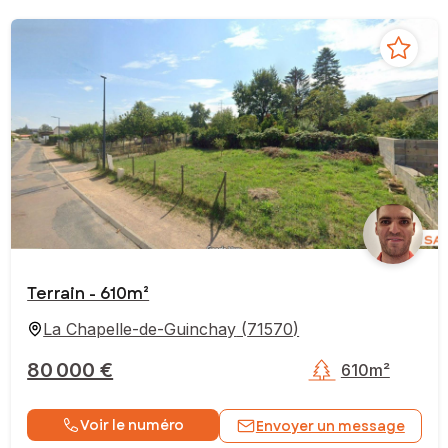
Terrain - 610m²
La Chapelle-de-Guinchay
(
71570
)
80 000 €
610m²
Voir le numéro
Envoyer un message