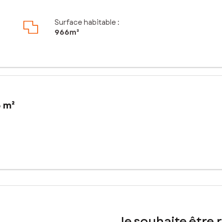
Surface habitable :
966m²
6 m²
de 966 m² offre un cadre idéal pour la construction d'un projet sur
Proche des commodités essentielles telles que les écoles, les commerce
ure, ce terrain à bâtir de 966 m² est libre de constructeur, offrant 
, garantissant des fondations solides pour votre projet immobilier. P
le à Laiz.
Je souhaite être 