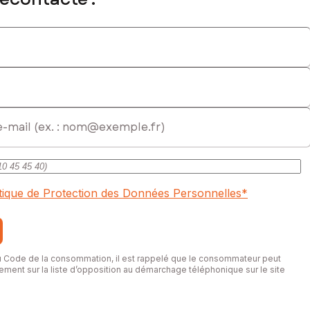
al immatriculé au RSAC de BOURG-EN-BRESSE sous le numéro 793
itique de Protection des Données Personnelles
*
du Code de la consommation, il est rappelé que le consommateur peut
itement sur la liste d’opposition au démarchage téléphonique sur le site