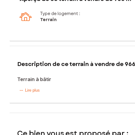
Type de logement :
Terrain
Description de ce terrain à vendre de 96
Terrain à bâtir
Situé dans la charmante ville de Laiz (01290), ce terrain 
Lire plus
paisible, propice à la tranquillité et à la vie en famille. 
compromis entre intimité et accessibilité.
Doté d'une surface plane et de toutes les viabilités en bord
habitation. De plus, une étude de sol G1 a déjà été réalisée
construire la maison de vos aspirations dans un cadre paisib
Ce bien vous est proposé par :