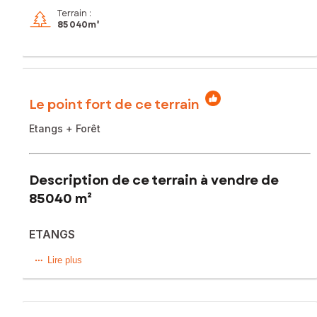
Terrain :
85 040m²
Le point fort de ce terrain
Etangs + Forêt
Description de ce terrain à vendre de
85040 m²
ETANGS
Située à La Pérouille (36350), cette propriété offre un
Lire plus
cadre paisible et naturel, idéal pour les amoureux de
tranquillité. La Pérouille se distingue par son ambiance
chaleureuse et ses paysages verdoyants, offrant un