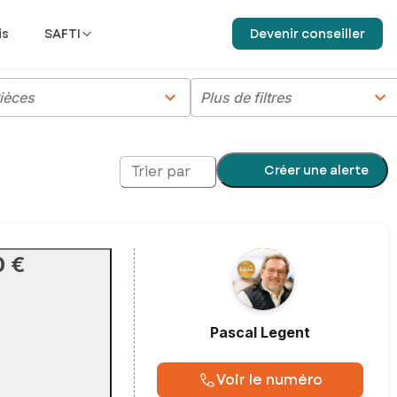
is
SAFTI
Devenir conseiller
chevron_right
chevron_right
ièces
Plus de filtres
Créer une alerte
Trier par
0 €
Pascal
Legent
Voir le numéro