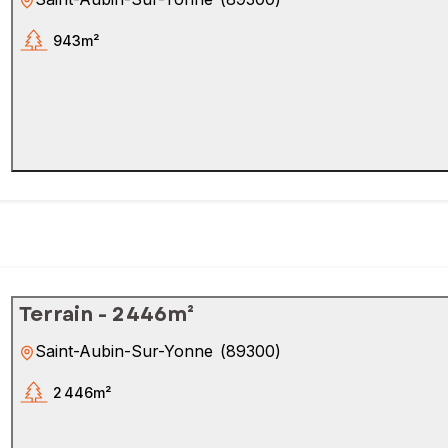
943m²
Terrain - 2 446m²
Saint-Aubin-Sur-Yonne
(
89300
)
2 446m²