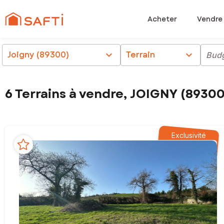
Acheter
Vendre
Joigny (89300)
chevron_right
Terrain
chevron_right
Bud
6 Terrains à vendre, JOIGNY (8930
Exclusivité