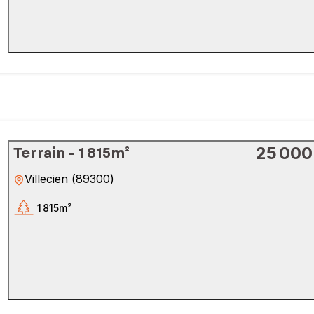
Terrain - 1 815m²
25 000
Villecien
(
89300
)
1 815m²