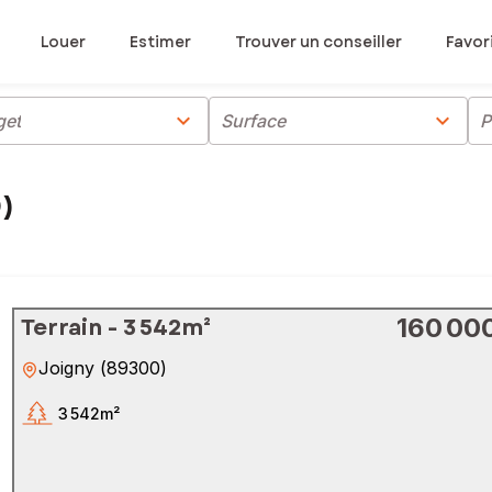
Louer
Estimer
Trouver un conseiller
Favor
chevron_right
chevron_right
get
Surface
P
0)
Terrain - 3 542m²
160 00
Joigny
(
89300
)
3 542m²