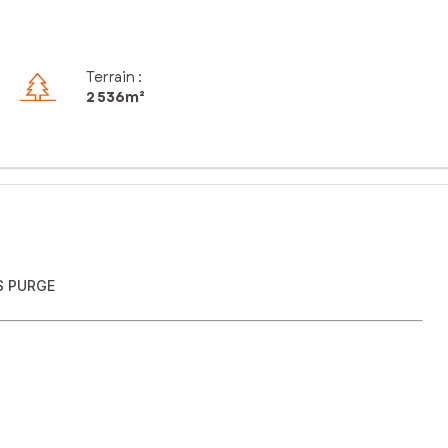
Terrain :
2 536m²
S PURGE