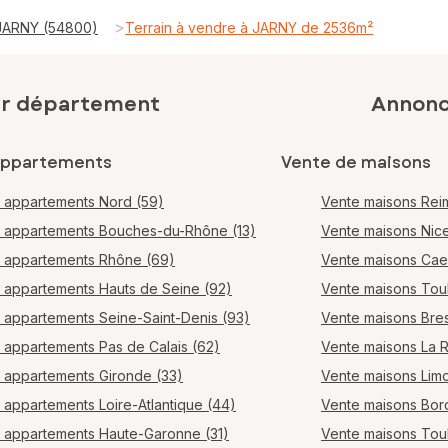
>
 JARNY (54800)
Terrain à vendre à JARNY de 2536m²
ar département
Annonce
appartements
Vente de maisons
 appartements Nord (59)
Vente maisons Rei
 appartements Bouches-du-Rhône (13)
Vente maisons Nic
 appartements Rhône (69)
Vente maisons Ca
 appartements Hauts de Seine (92)
Vente maisons Tou
 appartements Seine-Saint-Denis (93)
Vente maisons Bres
 appartements Pas de Calais (62)
Vente maisons La 
 appartements Gironde (33)
Vente maisons Lim
 appartements Loire-Atlantique (44)
Vente maisons Bo
 appartements Haute-Garonne (31)
Vente maisons Tou