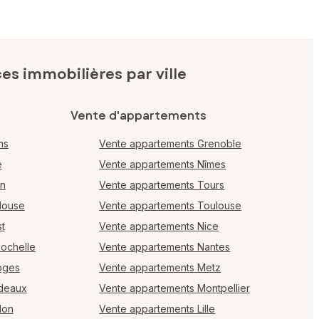
s immobilières par ville
Vente d'appartements
ms
Vente appartements Grenoble
e
Vente appartements Nîmes
en
Vente appartements Tours
louse
Vente appartements Toulouse
t
Vente appartements Nice
Rochelle
Vente appartements Nantes
oges
Vente appartements Metz
rdeaux
Vente appartements Montpellier
lon
Vente appartements Lille