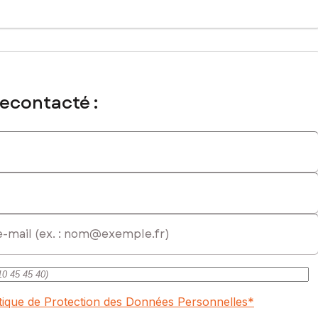
recontacté :
ce.
cial immatriculé au RSAC de THIONVILLE sous le numéro 903 002
itique de Protection des Données Personnelles
*