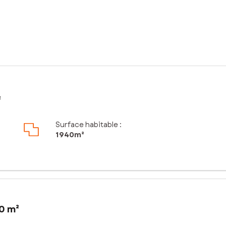
²
Surface habitable :
1 940m²
0 m²