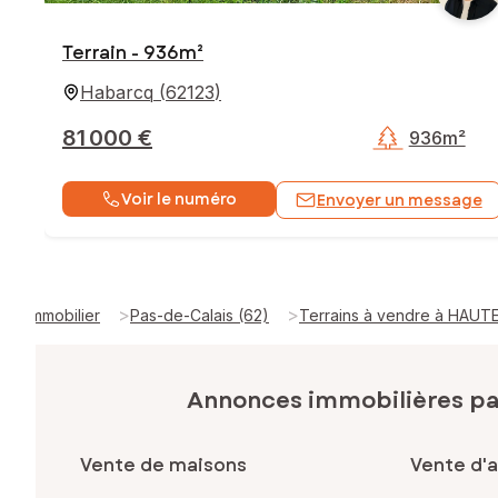
Terrain - 936m²
Habarcq
(
62123
)
81 000 €
936m²
Voir le numéro
Envoyer un message
>
>
Immobilier
Pas-de-Calais (62)
Terrains à vendre à HAUTE
Annonces immobilières p
Vente de maisons
Vente d'