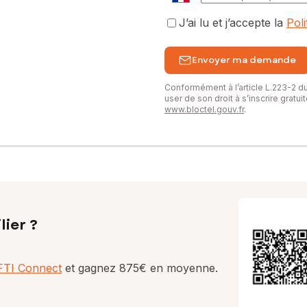
J’ai lu et j’accepte la
Pol
Envoyer ma demande
Conformément à l’article L.223-2 
user de son droit à s’inscrire gratu
www.bloctel.gouv.fr
.
lier ?
AFTI Connect
et gagnez 875€ en moyenne.