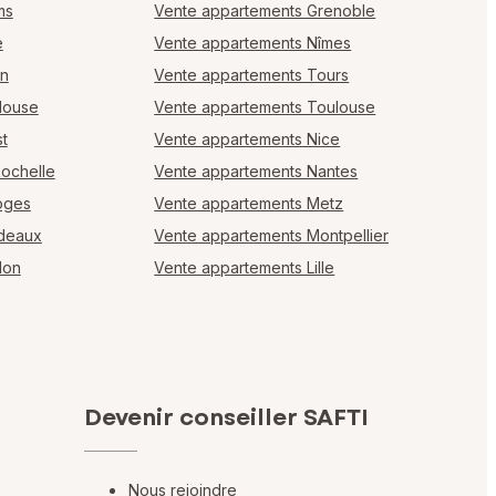
ms
Vente appartements Grenoble
e
Vente appartements Nîmes
en
Vente appartements Tours
louse
Vente appartements Toulouse
t
Vente appartements Nice
Rochelle
Vente appartements Nantes
oges
Vente appartements Metz
rdeaux
Vente appartements Montpellier
lon
Vente appartements Lille
Devenir conseiller SAFTI
Nous rejoindre