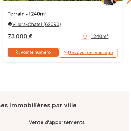
Terrain - 1 240m²
Villers-Chatel
(
62690
)
73 000 €
1 240m²
Voir le numéro
Envoyer un message
s immobilières par ville
Vente d'appartements