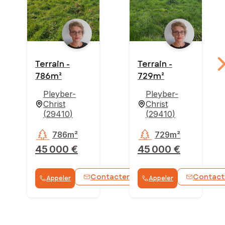
Terrain -
Terrain -
786m²
729m²
Pleyber-
Pleyber-
Christ
Christ
(
29410
)
(
29410
)
786m²
729m²
45 000 €
45 000 €
Contacter
Contact
Appeler
Appeler
WhatsApp