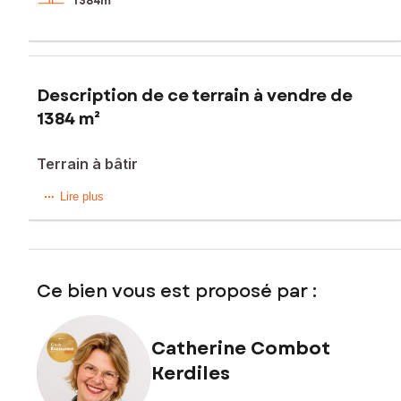
1 384m²
Description de ce terrain à vendre de
1384 m²
Terrain à bâtir
Les atouts de ce terrain :
Lire plus
- Hors lotissement - Grand terrain - BREST 35 Minutes -
Vous souhaitez vous installer dans une commune qui
dispose de toutes les commodités et où il fait "BON VIVRE",
ce terrain constructible est pour vous !!! Il est situé à Guiclan,
Ce bien vous est proposé par :
commune de 2 550 habitants, commerces, écoles,
médecins.
Accès quatre voies RN12 à 1 km.
Il n'est pas viabilisé, réseaux à proximité.
Catherine Combot
Kerdiles
Les informations sur les risques auxquels ce bien est
exposé sont disponibles sur le site Géorisques :