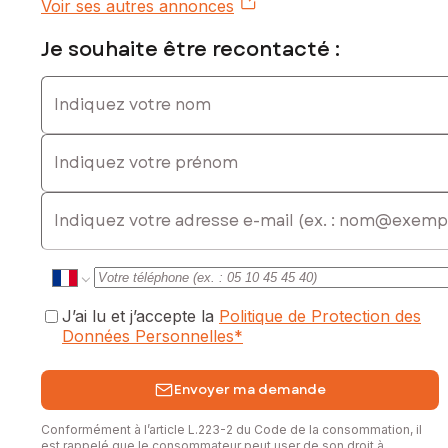
Voir ses autres annonces
sous le numéro 821162518
Je souhaite être recontacté :
Indiquez votre nom
Indiquez votre prénom
E-mail
J’ai lu et j’accepte la
Politique de Protection des
Données Personnelles
*
Envoyer ma demande
Conformément à l’article L.223-2 du Code de la consommation, il
est rappelé que le consommateur peut user de son droit à