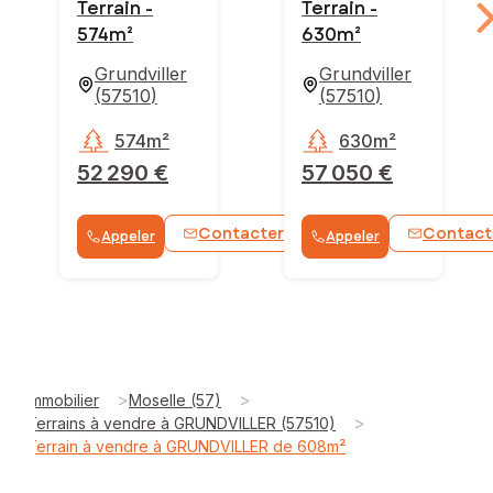
Terrain -
Terrain -
574m²
630m²
Grundviller
Grundviller
(
57510
)
(
57510
)
574m²
630m²
52 290 €
57 050 €
Contacter
Contact
Appeler
Appeler
WhatsApp
>
>
Immobilier
Moselle (57)
>
Terrains à vendre à GRUNDVILLER (57510)
Terrain à vendre à GRUNDVILLER de 608m²