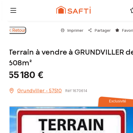
Retour
Imprimer
Partager
Favor
Terrain à vendre à GRUNDVILLER d
608m²
55 180 €
Grundviller - 57510
Réf 1670614
Exclusivité