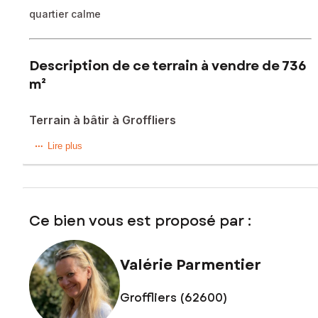
quartier calme
Description de ce terrain à vendre de 736
m²
Terrain à bâtir à Groffliers
Je vous présente ce terrain à bâtir situé sur la commune
Lire plus
très "prisée" de Groffliers.
Ce terrain de 737 m2 est situé dans une rue calme. La
façade côté rue est à l'Est.
Ce bien vous est proposé par :
Un beau terrain plat idéal pour vos projets de construction
Les informations sur les risques auxquels ce bien est
Valérie Parmentier
exposé sont disponibles sur le site Géorisques :
www.georisques.gouv.fr
Groffliers (62600)
Prix de vente honoraires d'agence inclus : 101 000 €