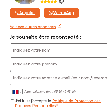
5
/5
Prix de vente hors honoraires d'agence : 95 000 €
Honoraires : 6,32 % TTC de la valeur du bien hors
Appeler
WhatsApp
honoraires
Contactez votre conseiller SAFTI : Valérie PARMENTIER, Tél.
Voir ses autres annonces
: 06 31 01 94 29, E-mail : valerie.parmentier@safti.fr - EI -
Agent commercial immatriculé au RSAC de BOULOGNE-SUR-
Je souhaite être recontacté :
MER sous le numéro 387 927 080
Indiquez votre nom
Indiquez votre prénom
E-mail
J’ai lu et j’accepte la
Politique de Protection des
Données Personnelles
*