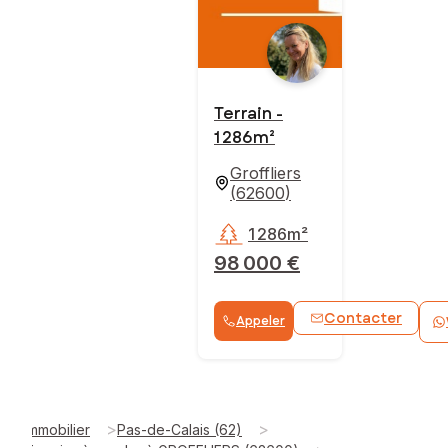
Terrain -
1 286m²
Groffliers
(
62600
)
1 286m²
98 000 €
Contacter
Appeler
>
>
Immobilier
Pas-de-Calais (62)