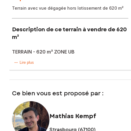
Terrain avec vue dégagée hors lotissement de 620 m²
Description de ce terrain à vendre de 620
m²
TERRAIN - 620 m² ZONE UB
A venir découvrir sans tarder chez SAFTI Mathias KEMPF
Lire plus
Magnifique terrain avec vue dégagée hors lotissement de
620 m²
en impasse dans une rue peu passante avec vue sur les
champs.
Ce bien vous est proposé par :
Les informations sur les risques auxquels ce bien est
exposé sont disponibles sur le site Géorisques :
www.georisques.gouv.fr
Mathias Kempf
Prix de vente : 190 000 €
Honoraires charge vendeur
Strasbourg (67100)