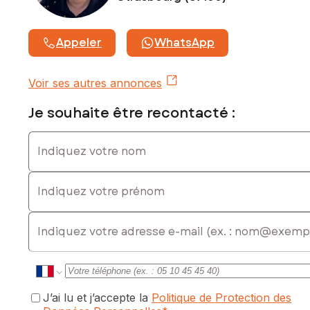
Contactez votre conseiller SAFTI : Mathias KEMPF, Tél. :
0624075406, E-mail : mathias.kempf@safti.fr - EI - Agent
Appeler
WhatsApp
commercial immatriculé au RSAC de Saverne sous le
numéro 908 835 572
Voir ses autres annonces
Je souhaite être recontacté :
Indiquez votre nom
Indiquez votre prénom
E-mail
J’ai lu et j’accepte la
Politique de Protection des