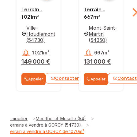
Terrain -
Terrain -
1 021m²
667m²
Ville-
Mont-Saint-
Houdlemont
Martin
(
54730
)
(
54350
)
1 021m²
667m²
149 000 €
131 000 €
Contacter
Contact
Appeler
Appeler
WhatsApp
>
>
Immobilier
Meurthe-et-Moselle (54)
>
Terrains à vendre à GORCY (54730)
Terrain à vendre à GORCY de 1070m²