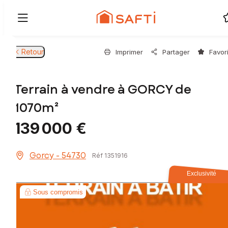
Retour
Imprimer
Partager
Favor
Terrain à vendre à GORCY de
1070m²
139 000 €
Gorcy - 54730
Réf 1351916
Exclusivité
Sous compromis