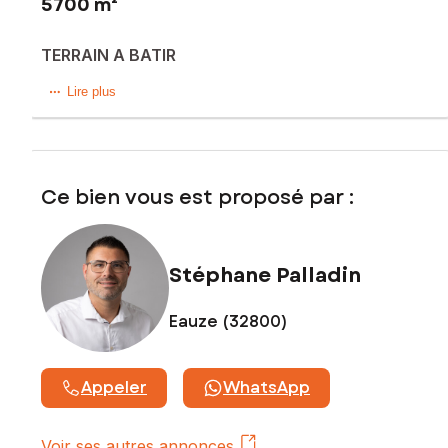
5700 m²
TERRAIN A BATIR
TERRAIN A BATIR A BORNER D'ENVIRON 5000 m2
Lire plus
Les informations sur les risques auxquels ce bien est
exposé sont disponibles sur le site Géorisques :
www.georisques.gouv.fr
Ce bien vous est proposé par :
Prix de vente honoraires d'agence inclus : 25 000 €
Prix de vente hors honoraires d'agence : 21 000 €
Honoraires : 19,05 % TTC de la valeur du bien hors
Stéphane Palladin
honoraires
Contactez votre conseiller SAFTI : Stéphane PALLADIN, Tél.
Eauze (32800)
: 06 74 48 18 45, E-mail : stephane.palladin@safti.fr - EI -
Agent commercial immatriculé au RSAC de AUCH sous le
numéro 834 762 429
Appeler
WhatsApp
Voir ses autres annonces