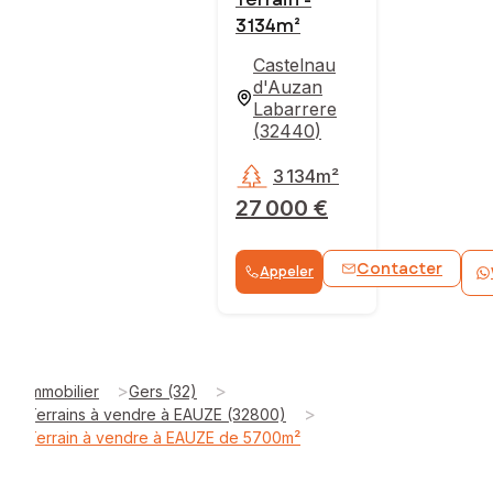
3 134m²
Castelnau
d'Auzan
Labarrere
(
32440
)
3 134m²
27 000 €
Contacter
Appeler
>
>
Immobilier
Gers (32)
>
Terrains à vendre à EAUZE (32800)
Terrain à vendre à EAUZE de 5700m²