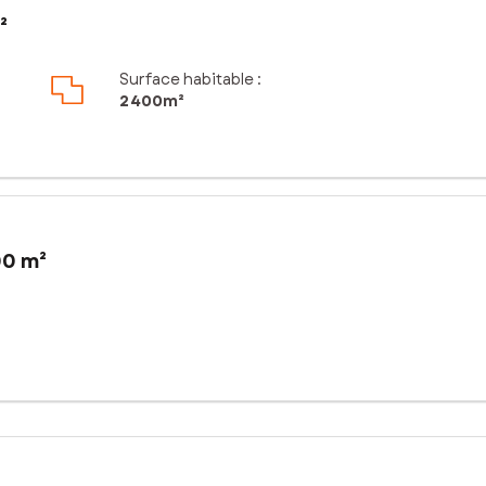
²
Surface habitable :
2 400m²
00 m²
00 m² offre une opportunité idéale pour les entreprises cherchant 
nnement calme et propice au développement professionnel. Proche de
el remarquable pour la construction d'installations adaptées aux be
 pour les raccordements est à envisager. Son emplacement stratégiq