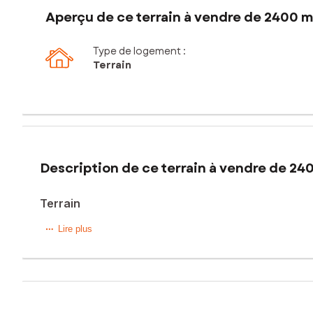
Aperçu de ce terrain à vendre de 2400 m
Type de logement :
Terrain
Description de ce terrain à vendre de 24
Terrain
Situé dans la commune de Donzac (82340), ce terrain de 24
Lire plus
localité aux paysages pittoresques, bénéficie d'un enviro
aisée pour les activités commerciales.
Le terrain entièrement clos de 2400 m² présente un potenti
d'électricité déjà présents sur place, une étude préalable