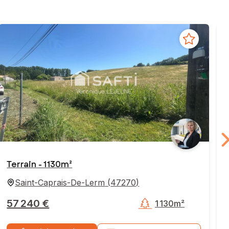
Terrain - 1 130m²
Saint-Caprais-De-Lerm
(
47270
)
57 240 €
1 130m²