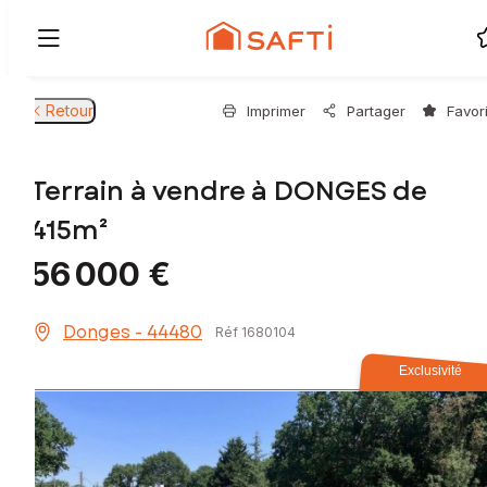
Retour
Imprimer
Partager
Favor
Terrain à vendre à DONGES de
415m²
56 000 €
Donges - 44480
Réf 1680104
Exclusivité