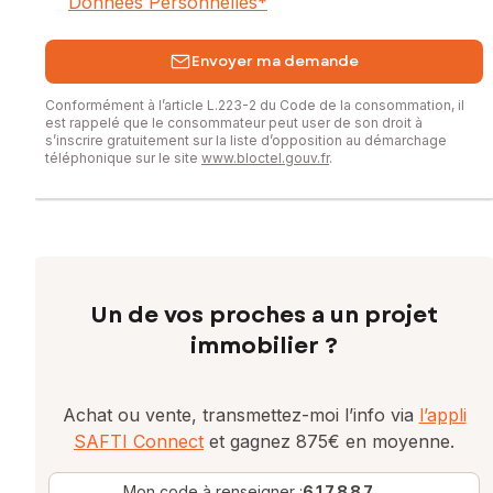
Données Personnelles
*
Envoyer ma demande
Conformément à l’article L.223-2 du Code de la consommation, il
est rappelé que le consommateur peut user de son droit à
s’inscrire gratuitement sur la liste d’opposition au démarchage
téléphonique sur le site
www.bloctel.gouv.fr
.
Un de vos proches a un projet
immobilier ?
Achat ou vente, transmettez-moi l’info via
l’appli
SAFTI Connect
et gagnez 875€ en moyenne.
Mon code à renseigner :
617887