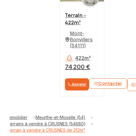
Terrain -
422m²
Mont-
Bonvillers
(
54111
)
422m²
74 200 €
Contacter
Appeler
>
>
Immobilier
Meurthe-et-Moselle (54)
>
Terrains à vendre à CRUSNES (54680)
Terrain à vendre à CRUSNES de 212m²