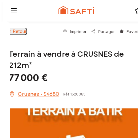
Retour
Imprimer
Partager
Favor
Terrain à vendre à CRUSNES de
212m²
77 000 €
Crusnes - 54680
Réf 1520385