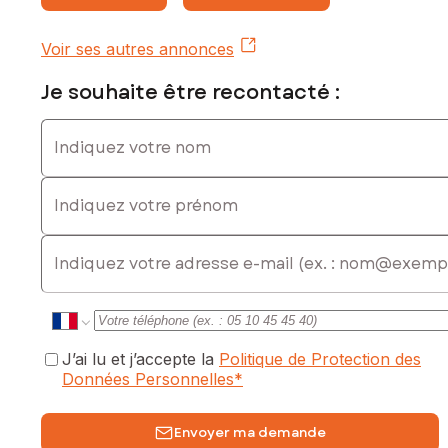
Honoraires charge vendeur
Voir ses autres annonces
Contactez votre conseiller SAFTI : Bianca BENVENUTI, Tél. :
06 50 58 52 75, E-mail : bianca.benvenuti@safti.fr - EI -
Je souhaite être recontacté :
Agent commercial immatriculé au RSAC de THIONVILLE sous
le numéro 754 031 490
Indiquez votre nom
Indiquez votre prénom
E-mail
J’ai lu et j’accepte la
Politique de Protection des
Données Personnelles
*
Envoyer ma demande