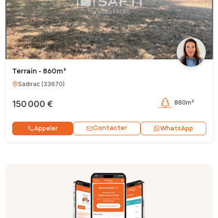
Terrain - 860m²
Sadirac
(
33670
)
150 000 €
860m²
Contacter
Appeler
WhatsApp