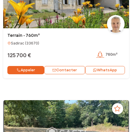
Terrain - 760m²
Sadirac
(
33670
)
125 700 €
760m²
Contacter
Appeler
WhatsApp