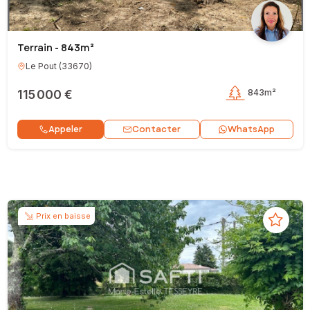
Terrain - 843m²
Le Pout
(
33670
)
115 000 €
843m²
Contacter
Appeler
WhatsApp
Prix en baisse