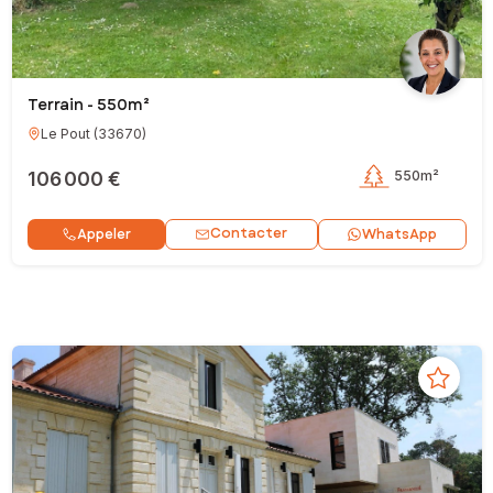
Terrain - 550m²
Le Pout
(
33670
)
106 000 €
550m²
Contacter
Appeler
WhatsApp