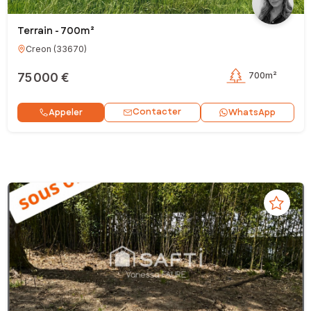
Terrain - 700m²
Creon
(
33670
)
75 000 €
700m²
Contacter
Appeler
WhatsApp