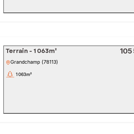
Terrain - 1 063m²
105
Grandchamp
(
78113
)
1 063m²