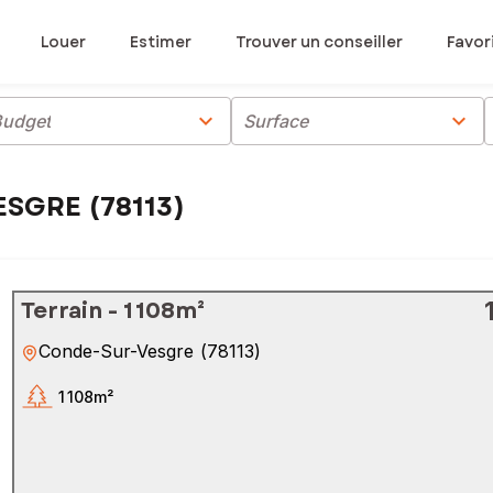
Louer
Estimer
Trouver un conseiller
Favor
chevron_right
chevron_right
Budget
Surface
ESGRE (78113)
Terrain - 1 108m²
Conde-Sur-Vesgre
(
78113
)
1 108m²