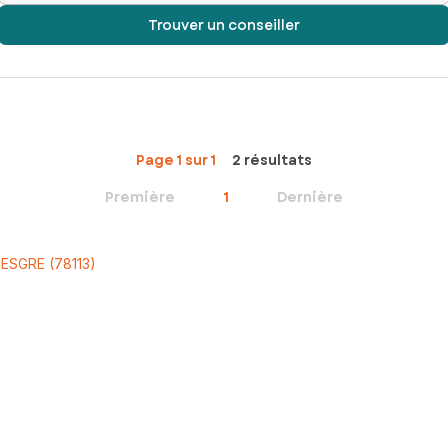
Trouver un conseiller
Page 1 sur 1
2 résultats
Première
1
Dernière
ESGRE (78113)