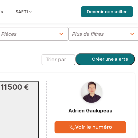
is
SAFTI
Devenir conseiller
chevron_right
chevron_right
Pièces
Plus de filtres
Créer une alerte
Trier par
111 500 €
Adrien
Gaulupeau
Voir le numéro