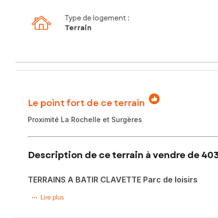
Type de logement :
Terrain
Le point fort de ce terrain
Proximité La Rochelle et Surgères
Description de ce terrain à vendre de 40
TERRAINS A BATIR CLAVETTE Parc de loisirs
Terrains viabilisés à bâtir, de 400m² à 450 m², idéalement 
Lire plus
Projets de maison plain-pied ou étage, 3/4 chambres, jardin