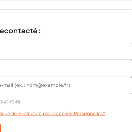
(plans, dépôt PC, urbanisme, visuels, couts… ).
recontacté :
mmatriculé au RSAC de La Rochelle sous le numéro 837692797
itique de Protection des Données Personnelles
*