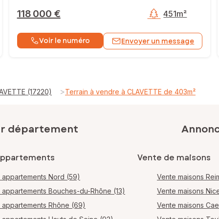
118 000 €
451m²
Voir le numéro
Envoyer un message
>
LAVETTE (17220)
Terrain à vendre à CLAVETTE de 403m²
ar département
Annonce
appartements
Vente de maisons
 appartements Nord (59)
Vente maisons Rei
 appartements Bouches-du-Rhône (13)
Vente maisons Nic
 appartements Rhône (69)
Vente maisons Ca