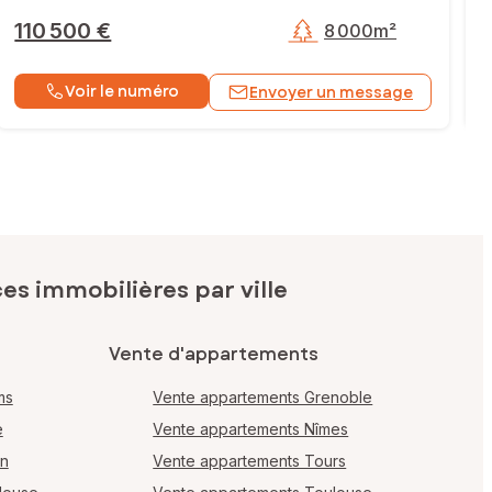
110 500 €
8 000m²
Voir le numéro
Envoyer un message
s immobilières par ville
Vente d'appartements
ms
Vente appartements Grenoble
e
Vente appartements Nîmes
en
Vente appartements Tours