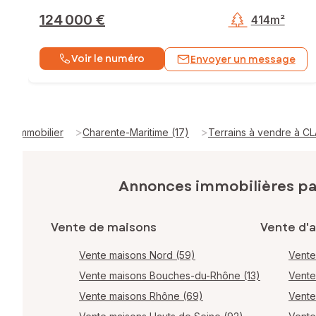
124 000 €
414m²
Voir le numéro
Envoyer un message
>
>
Immobilier
Charente-Maritime (17)
Terrains à vendre à C
Annonces immobilières p
Vente de maisons
Vente d'
Vente maisons Nord (59)
Vente
Vente maisons Bouches-du-Rhône (13)
Vente
Vente maisons Rhône (69)
Vente