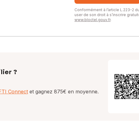
Conformément à l’article L.223-2 
user de son droit à s’inscrire gratu
www.bloctel.gouv.fr
.
lier ?
AFTI Connect
et gagnez 875€ en moyenne.