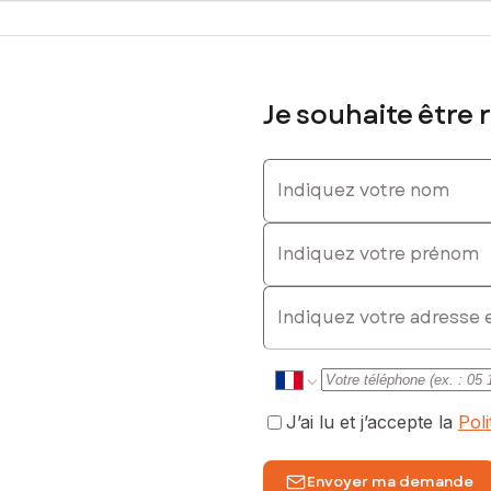
agner lors des démarches relatives à votre projet de construction 
sé sont disponibles sur le site Géorisques : www.georisques.gouv.fr
Je souhaite être 
Indiquez votre nom
614460119, E-mail : julie.mottier@safti.fr - EI - Agent commercial i
Indiquez votre prénom
E-mail
J’ai lu et j’accepte la
Pol
Envoyer ma demande