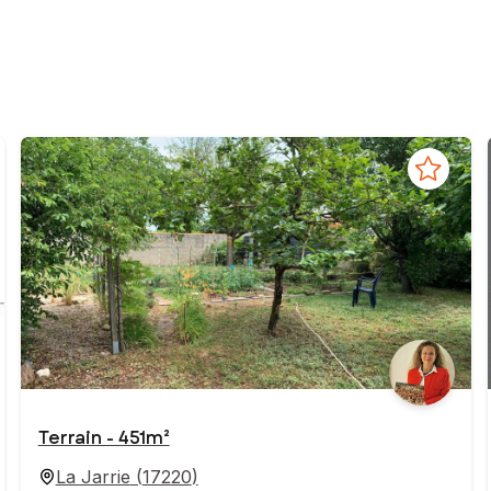
Terrain - 451m²
La Jarrie
(
17220
)