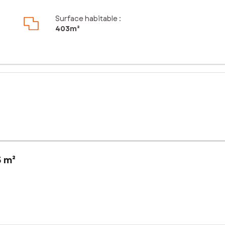
Surface habitable :
403m²
3 m²
situé à 20 minutes de la Rochelle et proche de Surgères.
, stationnement, avec ou sans piscine. Parc de loisirs privé en fond 