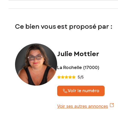
Un constructeur de maison individuelle, pourra vous accomp
Les informations sur les risques auxquels ce bien est expo
Ce bien vous est proposé par :
Prix de vente : 119 000 €
Honoraires charge vendeur
Contactez votre conseiller SAFTI : Julie MOTTIER, Tél. : 0
Julie Mottier
La Rochelle (17000)
5
/5
Voir le numéro
Voir ses autres annonces