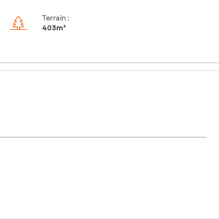
Terrain :
403m²
de parcelle. Consultez-nous lors de la visite.