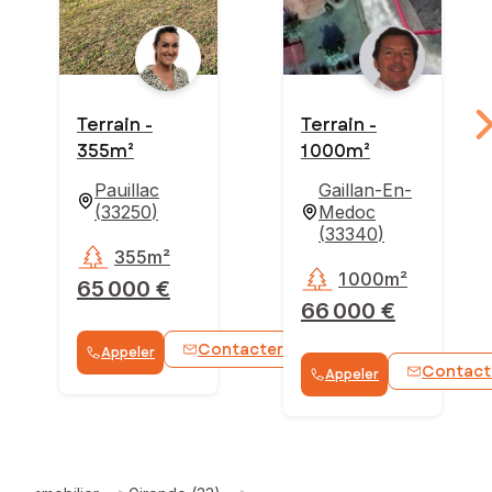
Terrain -
Terrain -
355m²
1 000m²
Pauillac
Gaillan-En-
(
33250
)
Medoc
(
33340
)
355m²
1 000m²
65 000 €
66 000 €
Contacter
Appeler
WhatsApp
Contact
Appeler