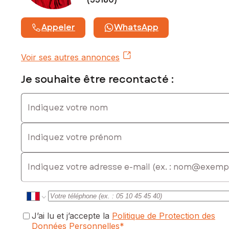
Prix de vente : 69 500 €
Honoraires charge vendeur
Appeler
WhatsApp
Contactez votre conseiller SAFTI : Bouteyna
CHEVALLEREAU, Tél. : 06 14 29 60 28, E-mail :
Voir ses autres annonces
bouteyna.chevallereau@safti.fr - EI - Agent commercial
immatriculé au RSAC de BORDEAUX sous le numéro 890
Je souhaite être recontacté :
455 710
Indiquez votre nom
Indiquez votre prénom
E-mail
J’ai lu et j’accepte la
Politique de Protection des
Données Personnelles
*