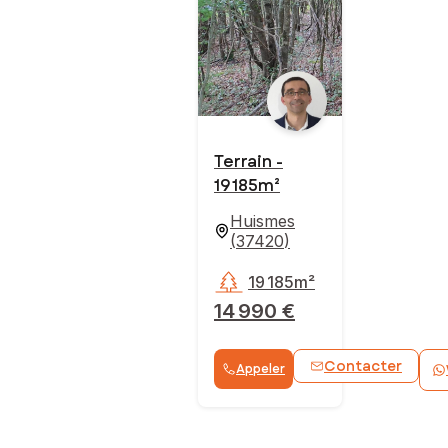
Terrain -
19 185m²
Huismes
(
37420
)
19 185m²
14 990 €
Contacter
Appeler