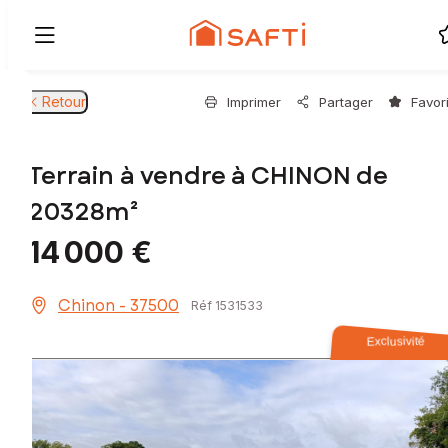
Retour
Imprimer
Partager
Favor
Terrain à vendre à CHINON de
20328m²
14 000 €
Chinon - 37500
Réf 1531533
Exclusivité