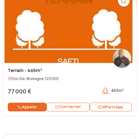
Terrain - 465m²
Dol-De-Bretagne
(
35120
)
77 000 €
465m²
Contacter
Appeler
WhatsApp