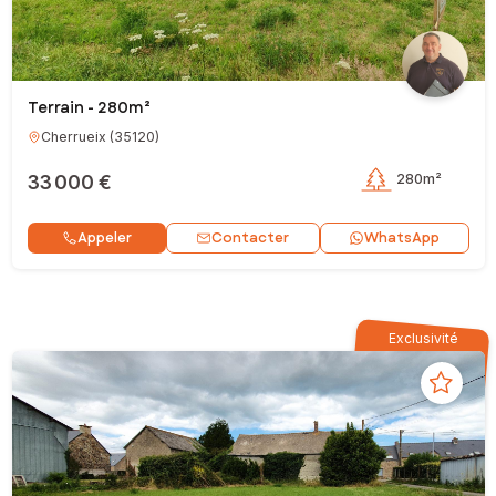
Terrain - 280m²
Cherrueix
(
35120
)
33 000 €
280m²
Contacter
Appeler
WhatsApp
Exclusivité