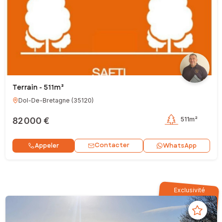
Terrain - 511m²
Dol-De-Bretagne
(
35120
)
82 000 €
511m²
Contacter
Appeler
WhatsApp
Exclusivité