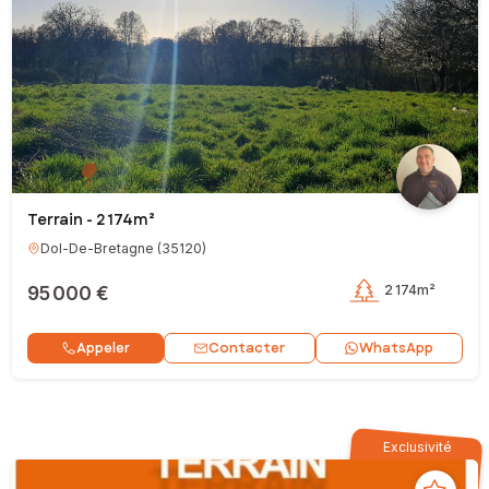
Terrain - 2 174m²
Dol-De-Bretagne
(
35120
)
95 000 €
2 174m²
Contacter
Appeler
WhatsApp
Exclusivité