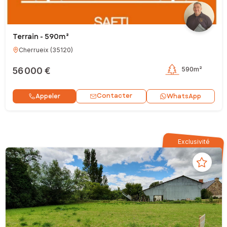
Terrain - 590m²
Cherrueix
(
35120
)
56 000 €
590m²
Contacter
Appeler
WhatsApp
Exclusivité