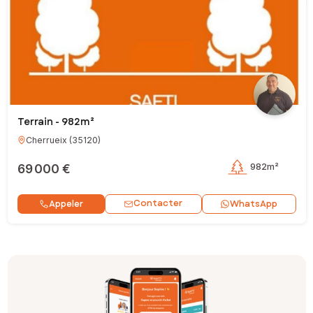
Terrain - 982m²
Cherrueix
(
35120
)
69 000 €
982m²
Contacter
Appeler
WhatsApp