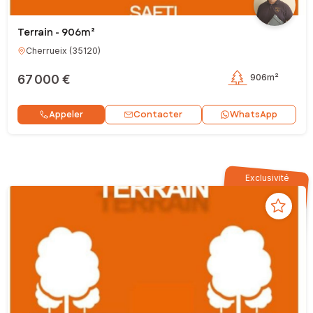
Terrain - 906m²
Cherrueix
(
35120
)
67 000 €
906m²
Contacter
Appeler
WhatsApp
Exclusivité