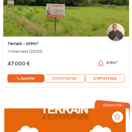
Terrain - 619m²
Cherrueix
(
35120
)
47 000 €
619m²
Contacter
Appeler
WhatsApp
Exclusivité