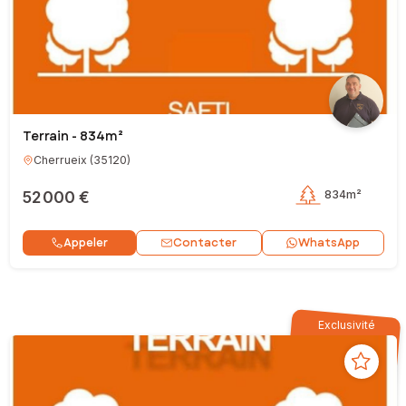
Terrain - 834m²
Cherrueix
(
35120
)
52 000 €
834m²
Contacter
Appeler
WhatsApp
Exclusivité