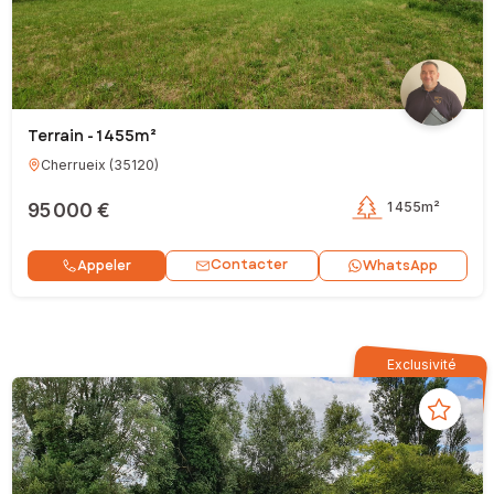
Terrain - 1 455m²
Cherrueix
(
35120
)
95 000 €
1 455m²
Contacter
Appeler
WhatsApp
Exclusivité