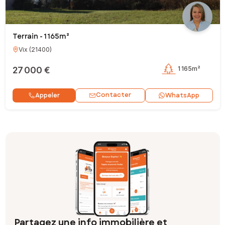
Terrain - 1 165m²
Vix
(
21400
)
27 000 €
1 165m²
Contacter
Appeler
WhatsApp
Partagez une info immobilière et