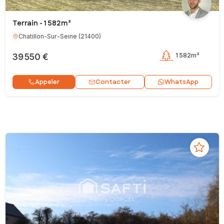
Terrain - 1 582m²
Chatillon-Sur-Seine
(
21400
)
39 550 €
1 582m²
Contacter
Appeler
WhatsApp