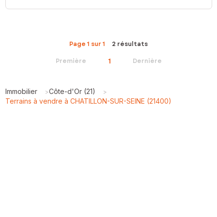
Page 1 sur 1
2 résultats
1
Première
Dernière
Immobilier
Côte-d'Or (21)
>
>
Terrains à vendre à CHATILLON-SUR-SEINE (21400)