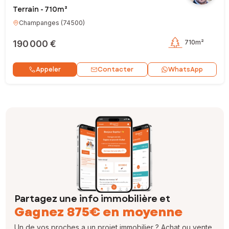
Terrain - 710m²
Champanges
(
74500
)
190 000 €
710m²
Contacter
Appeler
WhatsApp
Partagez une info immobilière et
Gagnez 875€ en moyenne
Un de vos proches a un projet immobilier ? Achat ou vente,