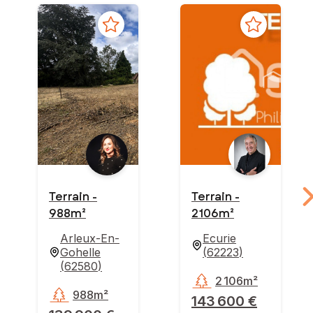
Terrain -
Terrain -
988m²
2 106m²
Arleux-En-
Ecurie
Gohelle
(
62223
)
(
62580
)
2 106m²
988m²
143 600 €