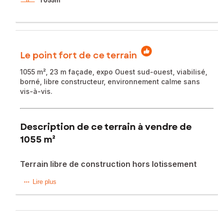
1 055m²
Le point fort de ce terrain
1055 m², 23 m façade, expo Ouest sud-ouest, viabilisé,
borné, libre constructeur, environnement calme sans
vis-à-vis.
Description de ce terrain à vendre de
1055 m²
Terrain libre de construction hors lotissement
Situé dans la charmante commune de Bois-Bernard
Lire plus
(62320), ce terrain de 1055 m² offre un cadre verdoyant
idéal pour la construction d'un futur projet. Bois-Bernard,
paisible et agréable à vivre, bénéficie d'un environnement