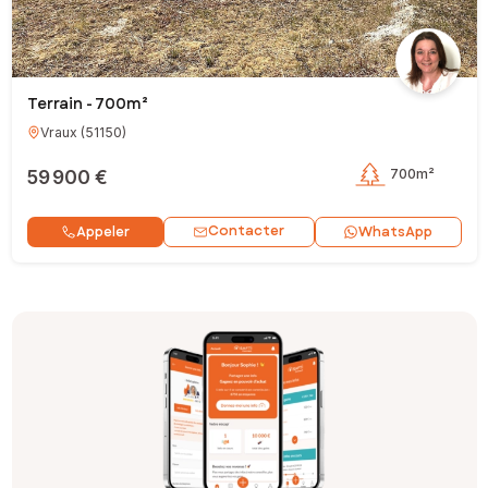
Terrain - 700m²
Vraux
(
51150
)
59 900 €
700m²
Contacter
Appeler
WhatsApp