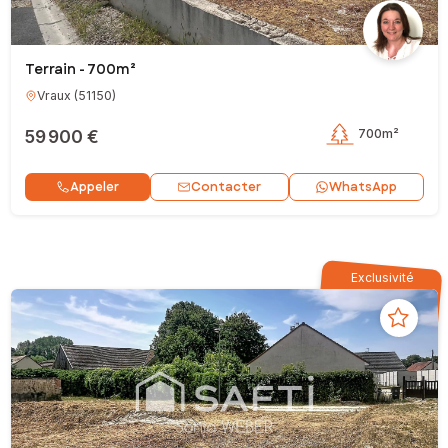
Terrain - 700m²
Vraux
(
51150
)
59 900 €
700m²
Contacter
Appeler
WhatsApp
Exclusivité