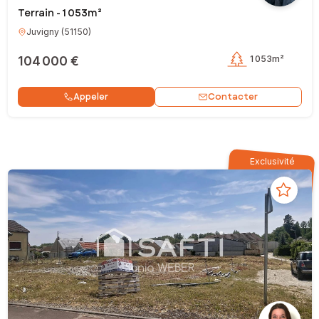
Terrain - 1 053m²
Juvigny
(
51150
)
104 000 €
1 053m²
Contacter
Appeler
Exclusivité