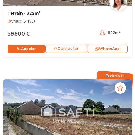
Terrain - 822m²
Vraux
(
51150
)
59 900 €
822m²
Contacter
Appeler
WhatsApp
Exclusivité