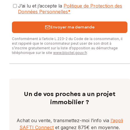
vous ne vous lasserez pas.
J’ai lu et j’accepte la
Politique de Protection des
Données Personnelles
*
Votre conseillière en immobilier,
Sandrine TUMEO
Envoyer ma demande
06 03 40 04 82
Conformément à l’article L.223-2 du Code de la consommation, il
Les informations sur les risques auxquels ce bien est
est rappelé que le consommateur peut user de son droit à
exposé sont disponibles sur le site Géorisques :
s’inscrire gratuitement sur la liste d’opposition au démarchage
www.georisques.gouv.fr
téléphonique sur le site
www.bloctel.gouv.fr
.
Prix de vente : 35 000 €
Honoraires charge vendeur
Contactez votre conseiller SAFTI : Sandrine TUMEO, Tél. :
0603400482, E-mail : sandrine.tumeo@safti.fr - EI - Agent
commercial immatriculé au RSAC de LONS-LE-SAUNIER sous
Un de vos proches a un projet
le numéro 920 234 556
immobilier ?
Achat ou vente, transmettez-moi l’info via
l’appli
SAFTI Connect
et gagnez 875€ en moyenne.