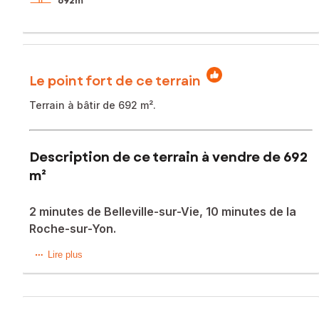
692m²
Le point fort de ce terrain
Terrain à bâtir de 692 m².
Description de ce terrain à vendre de 692
m²
2 minutes de Belleville-sur-Vie, 10 minutes de la
Roche-sur-Yon.
Situé dans la commune de Bellevigny, ce terrain à bâtir sur
Lire plus
une parcelle de 692 m² offre un cadre de vie paisible à
seulement 2 minutes de Belleville-sur-Vie et de la gare. La
proximité immédiate des commodités facilitera un quotidien
pratique et dynamique pour ses futurs habitants. De plus, à