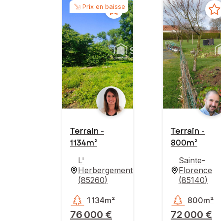
Prix en baisse
Terrain -
Terrain -
1 134m²
800m²
L'
Sainte-
Herbergement
Florence
(
85260
)
(
85140
)
1 134m²
800m²
76 000 €
72 000 €