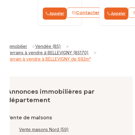
Contacter
Appeler
Appeler
WhatsApp
>
>
Immobilier
Vendée (85)
>
Terrains à vendre à BELLEVIGNY (85170)
Terrain à vendre à BELLEVIGNY de 692m²
Annonces immobilières par
département
Vente de maisons
Vente maisons Nord (59)