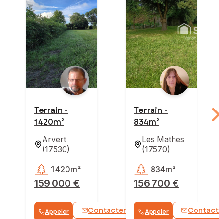
Terrain -
Terrain -
1 420m²
834m²
Arvert
Les Mathes
(
17530
)
(
17570
)
1 420m²
834m²
159 000 €
156 700 €
Contacter
Contact
Appeler
Appeler
WhatsApp