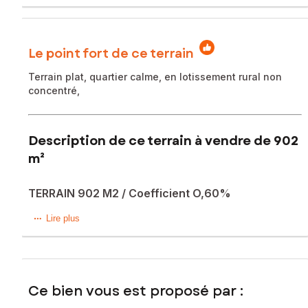
Le point fort de ce terrain
Terrain plat, quartier calme, en lotissement rural non
concentré,
Description de ce terrain à vendre de 902
m²
TERRAIN 902 M2 / Coefficient O,60%
Situé sur la commune d'ARVERT (17530), sur la côte
Lire plus
Atlantique et face à l'île d'Oléron, ce très beau terrain plat
constructible avec viabilisation à proximité, s'agissant d'un
terrain détaché, d'une superficie totale de 902 m2, clôturé
sur 3 côtés, vous est présenté pour l'édification d'une
Ce bien vous est proposé par :
maison d'habitation avec un coefficient de 0,60% maximum
aux conditions du présent mandat pour un prix de 154 000