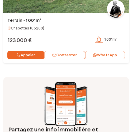
Terrain - 1 001m²
Chabottes
(
05260
)
123 000 €
1 001m²
Contacter
Appeler
WhatsApp
Partagez une info immobilière et