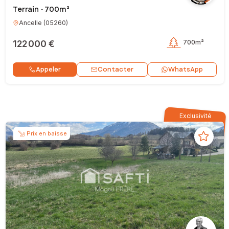
Terrain - 700m²
Ancelle
(
05260
)
122 000 €
700m²
Contacter
Appeler
WhatsApp
Exclusivité
Prix en baisse