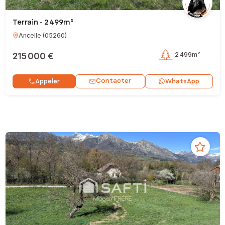
Terrain - 2 499m²
Ancelle
(
05260
)
215 000 €
2 499m²
Contacter
Appeler
WhatsApp