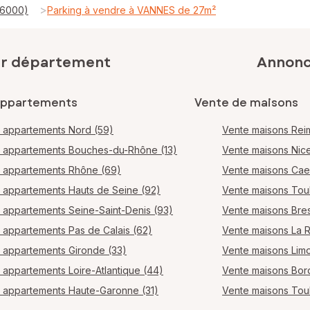
>
56000)
Parking à vendre à VANNES de 27m²
ar département
Annonce
appartements
Vente de maisons
 appartements Nord (59)
Vente maisons Rei
 appartements Bouches-du-Rhône (13)
Vente maisons Nic
 appartements Rhône (69)
Vente maisons Ca
 appartements Hauts de Seine (92)
Vente maisons Tou
 appartements Seine-Saint-Denis (93)
Vente maisons Bres
 appartements Pas de Calais (62)
Vente maisons La 
 appartements Gironde (33)
Vente maisons Lim
 appartements Loire-Atlantique (44)
Vente maisons Bo
 appartements Haute-Garonne (31)
Vente maisons Tou