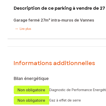
Description de ce parking à vendre de 27
Garage fermé 27m² intra-muros de Vannes
- OFFRE ACCEPTEE -
Lire plus
Emplacement idéal et recherché pour ce garage fermé dans
A quelques pas de la Place Cabello dans le quartier de St Pa
Ce grand garage fermé de 27m² est facile d'accès par sa sit
Informations additionnelles
Le bien comprend 0 lot, et il est situé dans une coproprié
pas l'objet d'une procédure citée à l'article L. 721-1 du cod
Bilan énergétique
Les informations sur les risques auxquels ce bien est expo
Non obligatoire
Diagnostic de Performance Energét
Prix de vente : 49 000 €
Honoraires charge vendeur
Non obligatoire
Gaz à effet de serre
Contactez votre conseiller SAFTI : Geoffrey MULLER, Tél. :