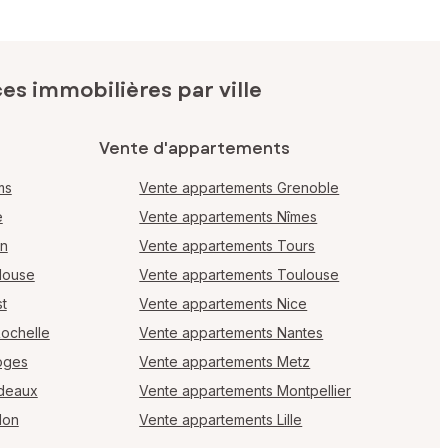
s immobilières par ville
Vente d'appartements
ms
Vente appartements Grenoble
e
Vente appartements Nîmes
en
Vente appartements Tours
louse
Vente appartements Toulouse
t
Vente appartements Nice
Rochelle
Vente appartements Nantes
oges
Vente appartements Metz
rdeaux
Vente appartements Montpellier
lon
Vente appartements Lille