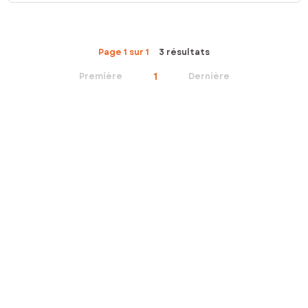
Page 1 sur 1
3 résultats
1
Première
Dernière