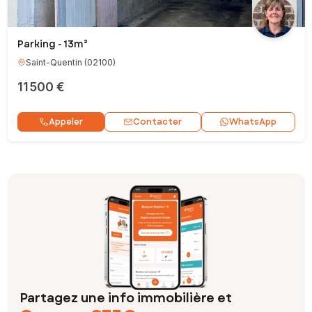
Parking - 13m²
Saint-Quentin
(
02100
)
11 500 €
Contacter
Appeler
WhatsApp
Partagez une info immobilière et