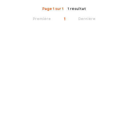
Page 1 sur 1
1 résultat
1
Première
Dernière