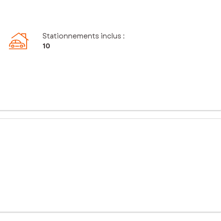
Stationnements inclus
:
10
enez découvrir ce hangar de 287 m² en parfait état, implanté sur