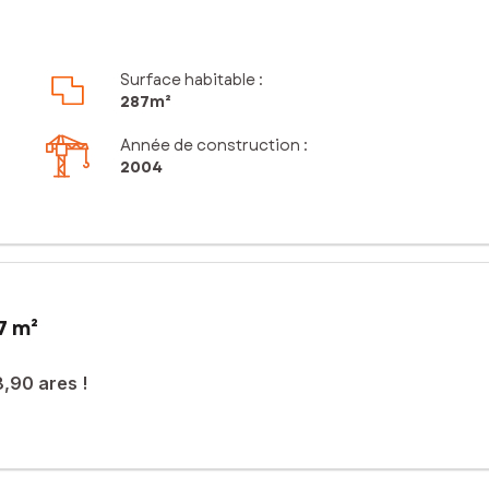
Surface habitable :
287m²
Année de construction :
2004
7 m²
8,90 ares !
 de l’Allemagne, ainsi qu’à 30 minutes de Strasbourg et de Colmar, v