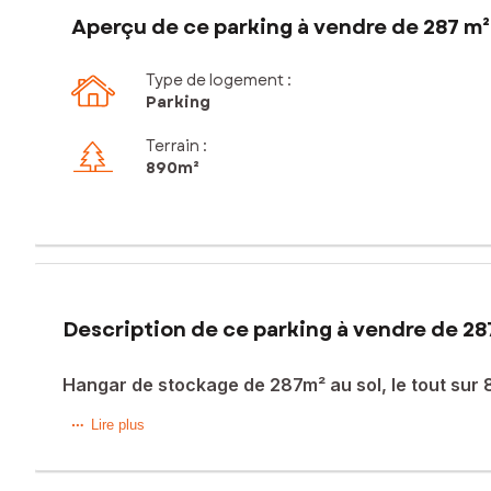
Aperçu de ce parking à vendre de 287 m²
Type de logement :
Parking
Terrain :
890m²
Description de ce parking à vendre de 28
Hangar de stockage de 287m² au sol, le tout sur 
Bien rare à la vente !
Lire plus
Situé à Bindernheim, à seulement 15 minutes de Sélestat et