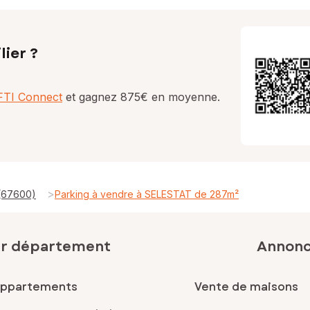
lier ?
AFTI Connect
et gagnez 875€ en moyenne.
>
 (67600)
Parking à vendre à SELESTAT de 287m²
ar département
Annonce
appartements
Vente de maisons