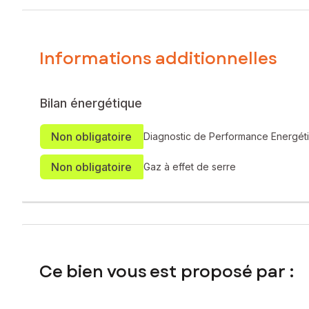
un terrain de 8,90 ares.
Cette construction à ossature métallique de 11 m x 26,12 m
stockage et de portes coulissantes offrant une ouverture d
Informations additionnelles
Laissez libre cours à vos projets : ce bien offre de nombre
Le hangar est implanté sur un terrain plat de 8,90 ares dispos
Bilan énergétique
Ce bien présente un fort potentiel d’exploitation et d’amé
Non obligatoire
Diagnostic de Performance Energét
développer un projet professionnel.
Non obligatoire
Les informations sur les risques auxquels ce bien est expo
Gaz à effet de serre
Prix de vente : 229 900 €
Honoraires charge vendeur
Contactez votre conseiller SAFTI : Romain DA COSTA OLIVEIR
numéro 834 813 982
Ce bien vous est proposé par :