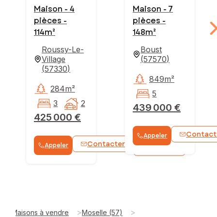
Maison - 4
Maison - 7
pièces -
pièces -
114m²
148m²
Roussy-Le-
Boust
Village
(
57570
)
(
57330
)
849m²
284m²
5
3
2
439 000 €
425 000 €
Contact
Appeler
Contacter
Appeler
WhatsApp
>
>
Maisons à vendre
Moselle (57)