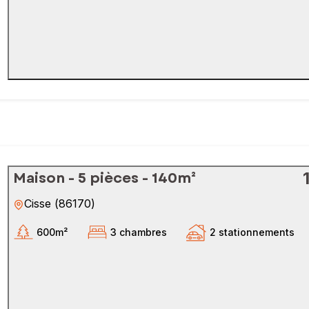
Maison - 5 pièces - 140m²
Cisse
(
86170
)
600m²
3 chambres
2 stationnements