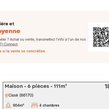
ière et
oyenne
ier ? Achat ou vente, transmettez l'info à l'un de nos
FTI Connect
.
si la vente se concrétise.
Maison - 6 pièces - 111m²
1
Cissé
(
86170
)
904m²
4 chambres