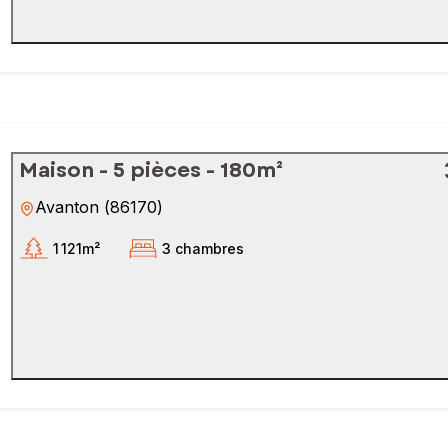
Maison - 5 pièces - 180m²
Avanton
(
86170
)
1 121m²
3 chambres