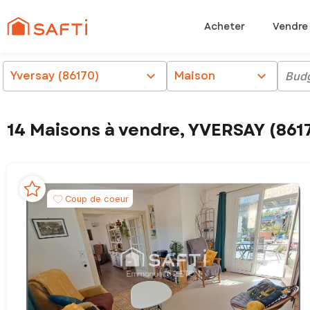
Acheter
Vendre
Yversay (86170)
chevron_right
Maison
chevron_right
Bud
14 Maisons à vendre, YVERSAY (861
Coup de coeur