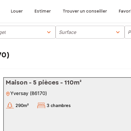
Louer
Estimer
Trouver un conseiller
Favor
chevron_right
chevron_right
get
Surface
P
70)
Maison - 5 pièces - 110m²
Yversay
(
86170
)
290m²
3 chambres