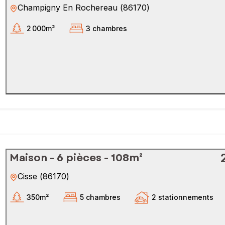
Champigny En Rochereau
(
86170
)
2 000m²
3 chambres
Maison - 6 pièces - 108m²
Cisse
(
86170
)
350m²
5 chambres
2 stationnements