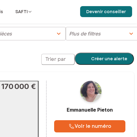
is
SAFTI
Devenir conseiller
chevron_right
chevron_right
ièces
Plus de filtres
Créer une alerte
Trier par
170 000 €
Emmanuelle
Pieton
Voir le numéro