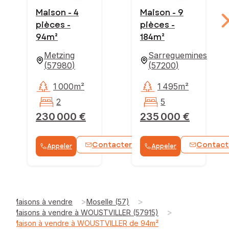
Maison - 4
Maison - 9
pièces -
pièces -
94m²
184m²
Metzing
Sarreguemines
(
57980
)
(
57200
)
1 000m²
1 495m²
2
5
230 000 €
235 000 €
Contacter
Contact
Appeler
Appeler
WhatsApp
>
>
Maisons à vendre
Moselle (57)
>
Maisons à vendre à WOUSTVILLER (57915)
Maison à vendre à WOUSTVILLER de 94m²