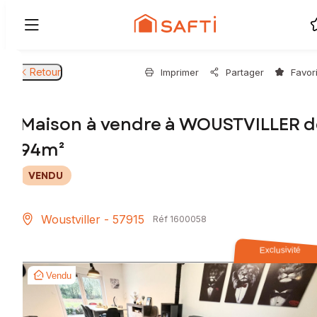
Retour
Imprimer
Partager
Favor
Maison à vendre à WOUSTVILLER d
94m²
VENDU
Woustviller - 57915
Réf 1600058
Exclusivité
Vendu