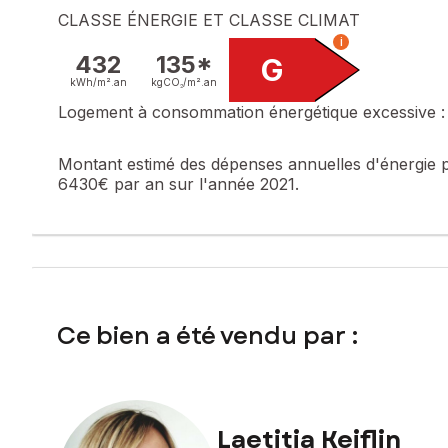
CLASSE ÉNERGIE ET CLASSE CLIMAT
i
432
135*
G
kWh/m².
an
kgCO₂/m².
an
Logement à consommation énergétique excessive :
Montant estimé des dépenses annuelles d'énergie 
6430€ par an sur l'année 2021.
Ce bien a été vendu par :
Laetitia Keiflin