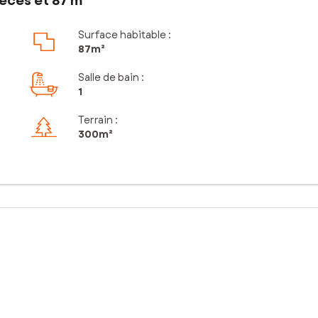
èces et 87 m²
Surface habitable :
87m²
Salle de bain
:
1
Terrain :
300m²